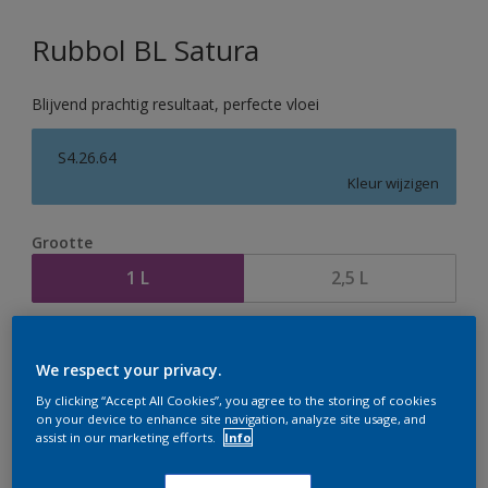
Rubbol BL Satura
Blijvend prachtig resultaat, perfecte vloei
S4.26.64
Kleur wijzigen
Grootte
1 L
2,5 L
Aantal
Verfcalculator
We respect your privacy.
Bereken
By clicking “Accept All Cookies”, you agree to the storing of cookies
on your device to enhance site navigation, analyze site usage, and
assist in our marketing efforts.
Info
Op dit moment is het niet mogelijk dit product online
te bestellen. Houd de website in de gaten, we werken