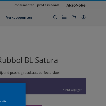
consumenten
professionals
Verkooppunten
Rubbol BL Satura
lijvend prachtig resultaat, perfecte vloei
W0.30.30
Kleur wijzigen
e site
rootte