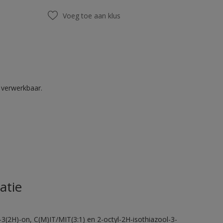
Voeg toe aan klus
k verwerkbaar.
atie
-3(2H)-on, C(M)IT/MIT(3:1) en 2-octyl-2H-isothiazool-3-