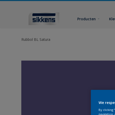
Producten
Kl
Rubbol BL Satura
We respe
By clicking
navigation, 