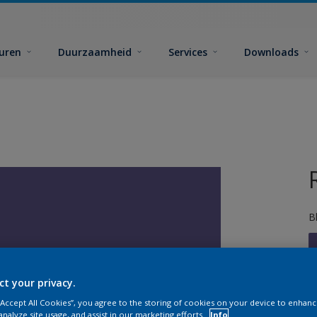
euren
Duurzaamheid
Services
Downloads
B
ct your privacy.
 “Accept All Cookies”, you agree to the storing of cookies on your device to enhanc
G
analyze site usage, and assist in our marketing efforts.
Info