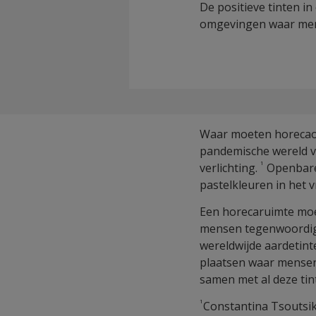
De positieve tinten i
omgevingen waar men
Waar moeten horecaom
pandemische wereld v
1
verlichting.
Openbare 
pastelkleuren in het v
Een horecaruimte moe
mensen tegenwoordig o
wereldwijde aardetint
plaatsen waar mensen
samen met al deze tin
1
Constantina Tsoutsik