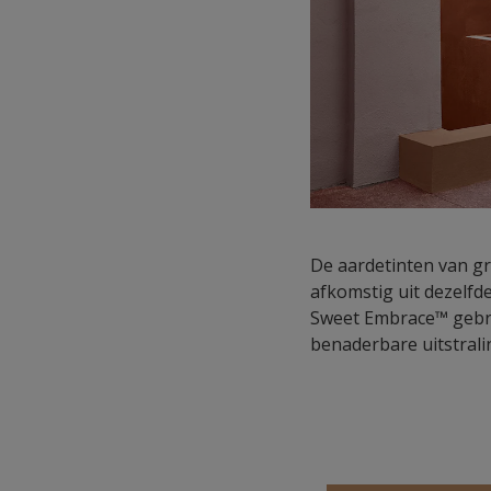
De aardetinten van gr
afkomstig uit dezelfd
Sweet Embrace™ gebru
benaderbare uitstralin