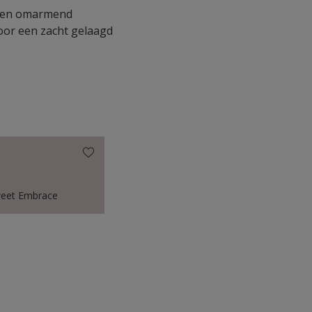
ig en omarmend
door een zacht gelaagd
eet Embrace