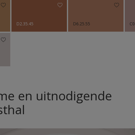
D2.35.45
D6.25.55
C0
me en uitnodigende
sthal