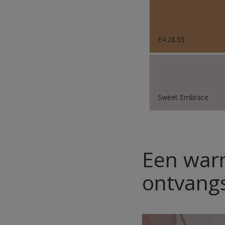
E4.28.55
Sweet Embrace
Een war
ontvang