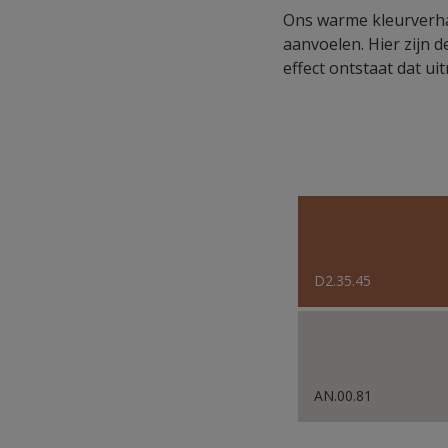
Ons warme kleurverha
aanvoelen. Hier zijn 
effect ontstaat dat ui
D2.35.45
AN.00.81