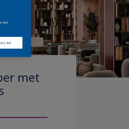
e site
ect All
per met
s