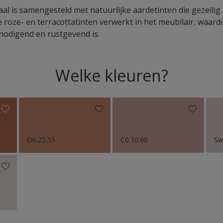
al is samengesteld met natuurlijke aardetinten die gezell
de roze- en terracottatinten verwerkt in het meubilair, waar
tnodigend en rustgevend is.
Welke kleuren?
D6.25.55
C0.10.60
Sw