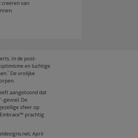
t creëren van
annen.
ts. In de post-
optimisme en luchtige
2
ben.
De vrolijke
worpen.
eeft aangetoond dat
'-gevoel. De
ezellige sfeer op
 Embrace™ prachtig
ldesigns.net, April