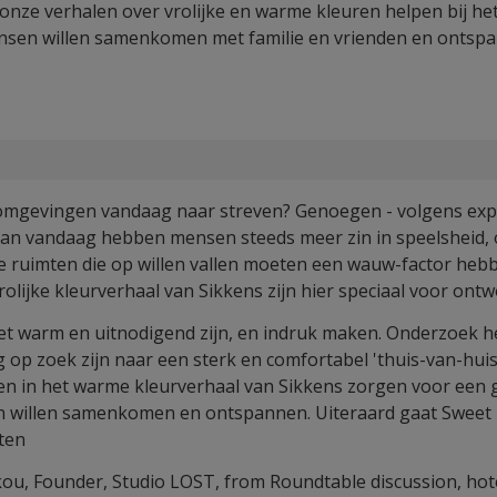
n onze verhalen over vrolijke en warme kleuren helpen bij he
sen willen samenkomen met familie en vrienden en ontsp
gevingen vandaag naar streven? Genoegen - volgens exper
an vandaag hebben mensen steeds meer zin in speelsheid, 
ruimten die op willen vallen moeten een wauw-factor heb
rolijke kleurverhaal van Sikkens zijn hier speciaal voor ont
t warm en uitnodigend zijn, en indruk maken. Onderzoek h
p zoek zijn naar een sterk en comfortabel 'thuis-van-huis
en in het warme kleurverhaal van Sikkens zorgen voor een g
 willen samenkomen en ontspannen. Uiteraard gaat Sweet
ten
ou, Founder, Studio LOST, from Roundtable discussion, hote