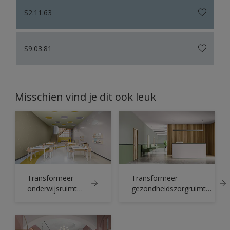
S2.11.63
S9.03.81
Misschien vind je dit ook leuk
Transformeer
Transformeer
onderwijsruimten
gezondheidszorgruimtes
met de Kleur van
met de Kleur van het
het Jaar 2024 van
Jaar 2024 van Sikkens
Sikkens