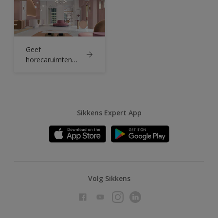
Geef
horecaruimten
een oppepper
met de Kleur van
het jaar van
Sikkens
Sikkens Expert App
Volg Sikkens