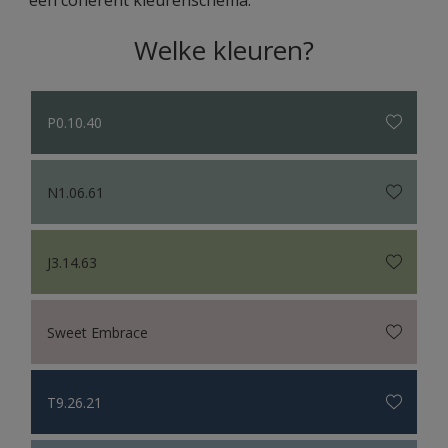
Welke kleuren?
P0.10.40
N1.06.61
J3.14.63
Sweet Embrace
T9.26.21