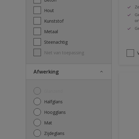
Ze
Hout
Ge
o
Kunststof
Ge
Metaal
Steenachtig
Niet van toepassing
V
Afwerking
Glanzend
Halfglans
Hoogglans
Mat
Zijdeglans