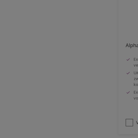
Vloer
Voorbehandeling
Gemakkelijk verwerkbaar
Elastisch
Alpha
Huidvetbestendig
Ex
1 pot systeem
ve
Impregneren
Ui
zw
ko
Ex
vo
V