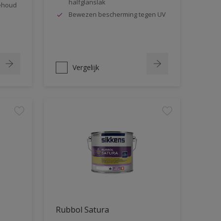
halfglanslak
behoud
Bewezen bescherming tegen UV
Vergelijk
Rubbol Satura