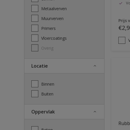
Vo
Metaalverven
Muurverven
Prijs 
€2,9
Primers
Vloercoatings
V
Overig
Locatie
Binnen
Buiten
Oppervlak
Rubb
Beton