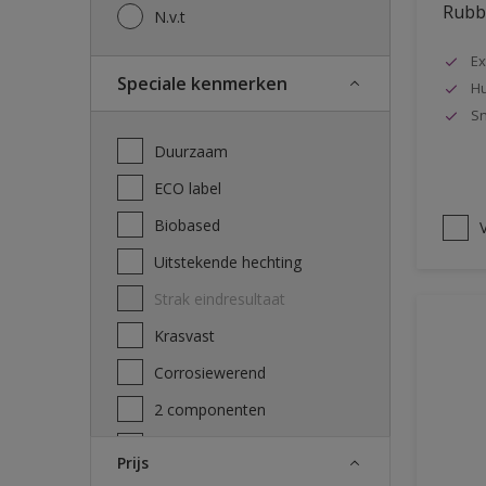
Rubbo
N.v.t
Ex
Speciale kenmerken
Hu
Sn
Duurzaam
ECO label
Biobased
V
Uitstekende hechting
Strak eindresultaat
Krasvast
Corrosiewerend
2 componenten
Decontamineerbaarheid
Prijs
attest