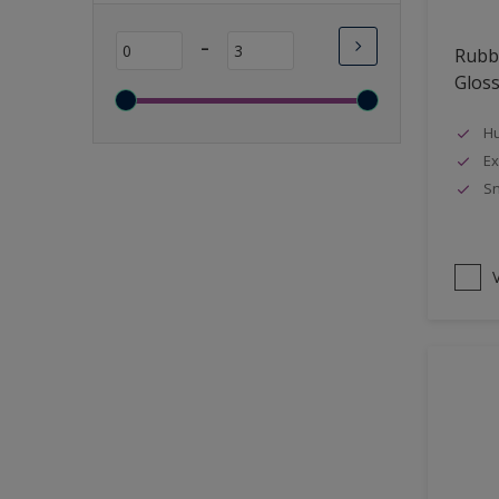
Lange open tijd
-
Rubbo
Wasbaar
Glos
Sneldrogend
Geschikt voor vochtige
Hu
ruimten
Ex
Sn
Transparant
Bacteriebestendig
Beter reinigbaar
V
Damp-open
Winterkwaliteit
Isolerend
Langdurig hoge glans
Metallic
nageisoleerde gevels