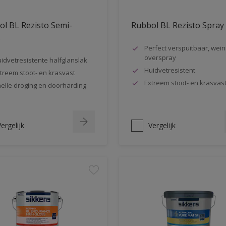
l BL Rezisto Semi-
Rubbol BL Rezisto Spray
s
Perfect verspuitbaar, wein
overspray
idvetresistente halfglanslak
Huidvetresistent
treem stoot- en krasvast
Extreem stoot- en krasvas
elle droging en doorharding
ergelijk
Vergelijk