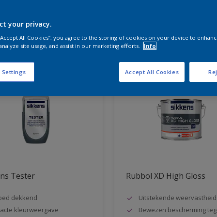
ct your privacy.
aten voor jou
 “Accept All Cookies”, you agree to the storing of cookies on your device to enhanc
analyze site usage, and assist in our marketing efforts.
Info
 Settings
Accept All Cookies
Rej
ns Tester
Rubbol XD High Gloss
oed dekkend
Uitstekende weervastheid
acte kleurweergave
Bewezen bescherming teg