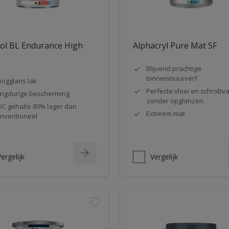
ol BL Endurance High
Alphacryl Pure Mat SF
s
Blijvend prachtige
binnenmuurverf
ogglans lak
Perfecte vloei en schrobva
ngdurige bescherming
zonder opglanzen
C gehalte 80% lager dan
Extreem mat
nventioneel
ergelijk
Vergelijk