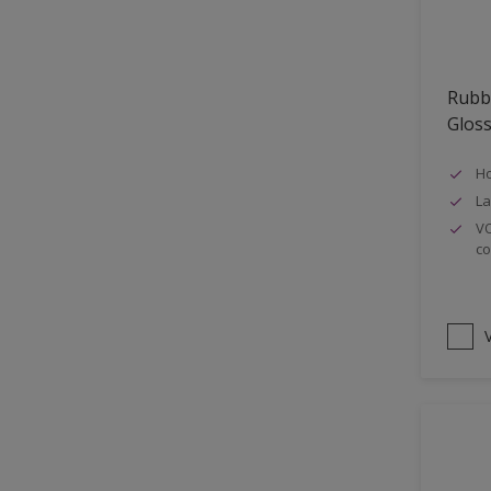
Oplosmiddelvrij
Onderzijde galerijen
Rubb
Huidvet resistent
Glos
Schrobklasse 2
Ho
PU gemodificeerd
La
Hoog rendement
VO
co
Speciale spuitkwaliteit
Chemicalienbestendigheid
Structuur
V
4SO
Carbonatatieremmend
Extreem buitenduurzaam
Schrobklasse 1