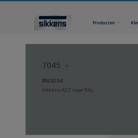
Producten
Kl
7045
RN.02.54
Sikkens ACC naar RAL