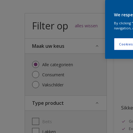
We respe
Filter op
58
result
By clicking
alles wissen
navigation, 
Cookies
Maak uw keus
Alle categorieën
Consument
Vakschilder
Type product
Sikke
G
Beits
Ex
Lakken