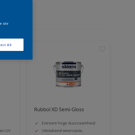
e site
ect All
Rubbol XD Semi-Gloss
Extreem hoge duurzaamheid
en UV
Uitstekend weervaste,