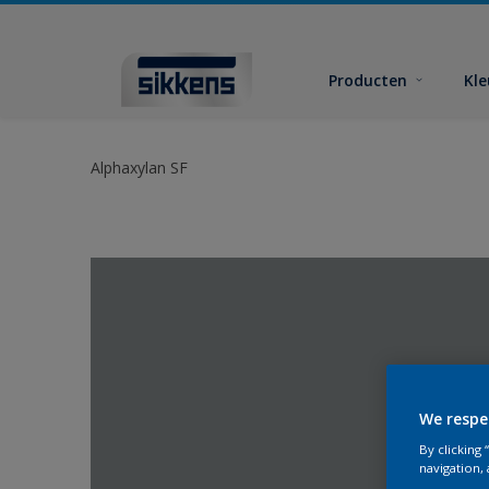
Producten
Kl
Alphaxylan SF
We respe
By clicking
navigation, 