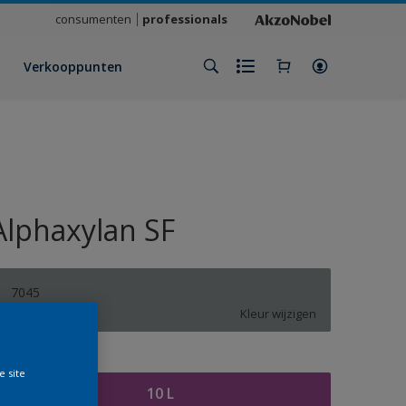
consumenten
professionals
Verkooppunten
Alphaxylan SF
7045
Kleur wijzigen
rootte
e site
10 L