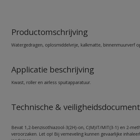
Productomschrijving
Watergedragen, oplosmiddelvrije, kalkmatte, binnenmuurverf op
Applicatie beschrijving
Kwast, roller en airless spuitapparatuur.
Technische & veiligheidsdocument
Bevat 1,2-benzisothiazool-3(2H)-on, C(M)IT/MIT(3-1) en 2-methy
veroorzaken. Let op! Bij verneveling kunnen gevaarlijke inhale