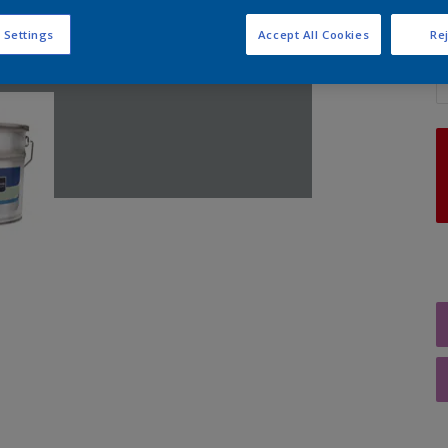
 Settings
Accept All Cookies
Rej
A