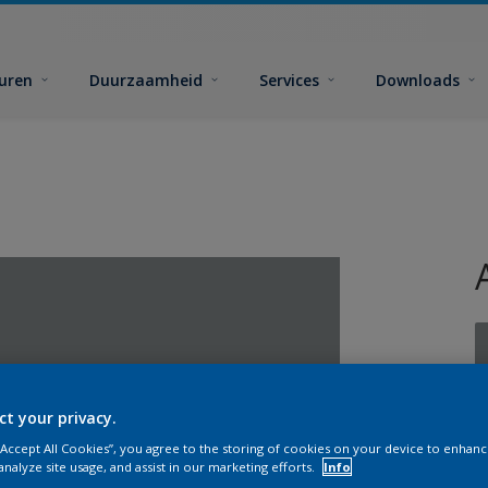
euren
Duurzaamheid
Services
Downloads
ct your privacy.
G
 “Accept All Cookies”, you agree to the storing of cookies on your device to enhanc
analyze site usage, and assist in our marketing efforts.
Info