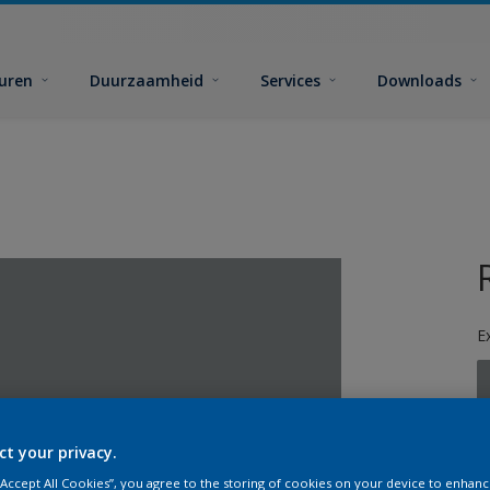
euren
Duurzaamheid
Services
Downloads
E
ct your privacy.
G
 “Accept All Cookies”, you agree to the storing of cookies on your device to enhanc