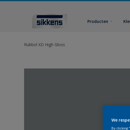
Producten
Kl
Rubbol XD High Gloss
We respe
By clicking