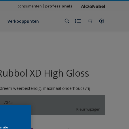
consumenten
professionals
Verkooppunten
Rubbol XD High Gloss
xtreem weerbestendig, maximaal onderhoudsvrij
7045
Kleur wijzigen
rootte
e site