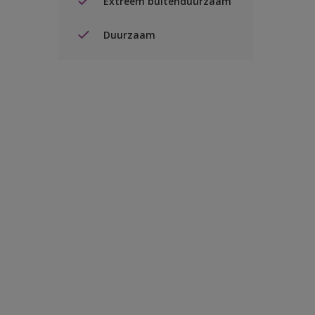
Extreem buitenduurzaam
Duurzaam