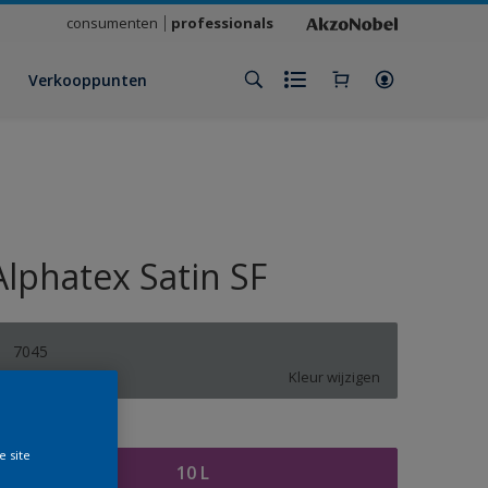
consumenten
professionals
Verkooppunten
Alphatex Satin SF
7045
Kleur wijzigen
rootte
e site
10 L