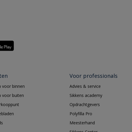
ten
Voor professionals
 voor binnen
Advies & service
 voor buiten
Sikkens academy
erkooppunt
Opdrachtgevers
ebladen
Polyfilla Pro
ds
Meesterhand
Sikkens Center