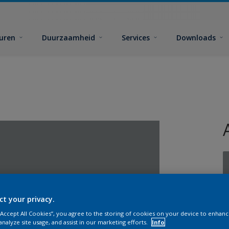
euren
Duurzaamheid
Services
Downloads
ct your privacy.
G
 “Accept All Cookies”, you agree to the storing of cookies on your device to enhanc
analyze site usage, and assist in our marketing efforts.
Info