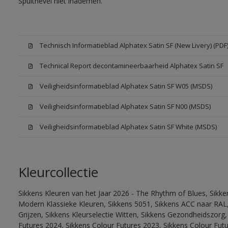
Spuitnevel niet inademen.
Technisch Informatieblad Alphatex Satin SF (New Livery) (PDF
Technical Report decontamineerbaarheid Alphatex Satin SF
Veiligheidsinformatieblad Alphatex Satin SF W05 (MSDS)
Veiligheidsinformatieblad Alphatex Satin SF N00 (MSDS)
Veiligheidsinformatieblad Alphatex Satin SF White (MSDS)
Kleurcollectie
Sikkens Kleuren van het Jaar 2026 - The Rhythm of Blues, Sikke
Modern Klassieke Kleuren, Sikkens 5051, Sikkens ACC naar RAL, 
Grijzen, Sikkens Kleurselectie Witten, Sikkens Gezondheidszorg,
Futures 2024, Sikkens Colour Futures 2023, Sikkens Colour Futu