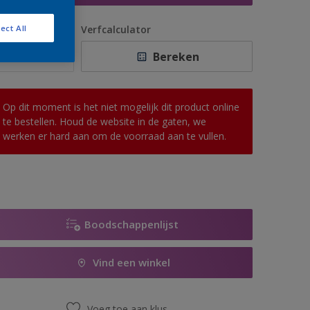
antal
Verfcalculator
ect All
Bereken
Op dit moment is het niet mogelijk dit product online
te bestellen. Houd de website in de gaten, we
werken er hard aan om de voorraad aan te vullen.
Boodschappenlijst
Vind een winkel
Voeg toe aan klus