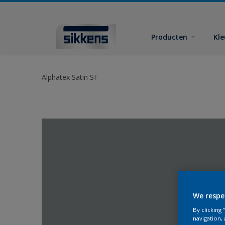
Producten
Kl
Alphatex Satin SF
We respe
By clicking
navigation, 