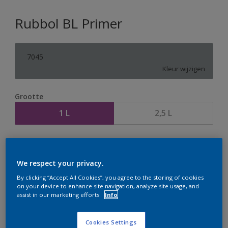
Rubbol BL Primer
7045
Kleur wijzigen
Grootte
1 L
2,5 L
Aantal
Verfcalculator
Bereken
We respect your privacy.
By clicking “Accept All Cookies”, you agree to the storing of cookies
on your device to enhance site navigation, analyze site usage, and
assist in our marketing efforts.
Info
Op dit moment is het niet mogelijk dit product online
te bestellen. Houd de website in de gaten, we werken
er hard aan om de voorraad aan te vullen.
Cookies Settings