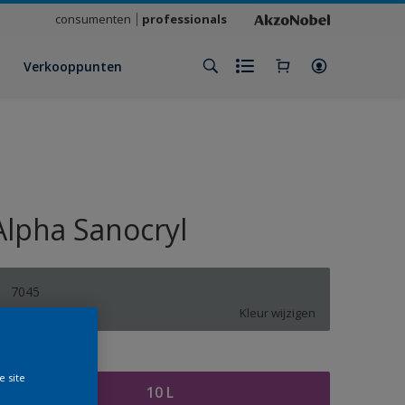
consumenten
professionals
Verkooppunten
Alpha Sanocryl
7045
Kleur wijzigen
rootte
e site
10 L