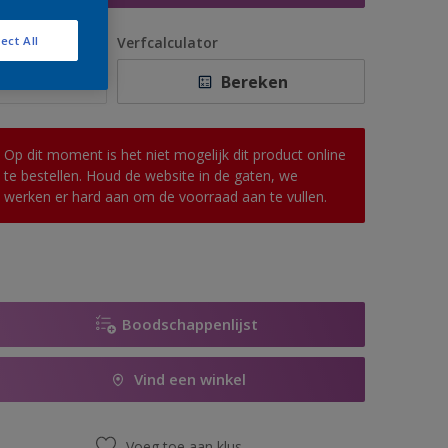
antal
Verfcalculator
ect All
Bereken
Op dit moment is het niet mogelijk dit product online
te bestellen. Houd de website in de gaten, we
werken er hard aan om de voorraad aan te vullen.
Boodschappenlijst
Vind een winkel
Voeg toe aan klus