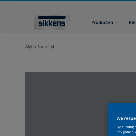
Producten
Kl
Alpha Sanocryl
We respe
By clicking
navigation, 