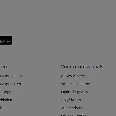
ten
Voor professionals
 voor binnen
Advies & service
 voor buiten
Sikkens academy
erkooppunt
Opdrachtgevers
ebladen
Polyfilla Pro
ds
Meesterhand
Sikkens Center