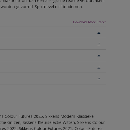
thiazool-3-on. Kan een allergische reactie veroorzaken.
ls worden gevormd. Spuitnevel niet inademen.
Download Adobe Reader
ens Colour Futures 2025, Sikkens Modern Klassieke
ie Grijzen, Sikkens Kleurselectie Witten, Sikkens Colour
ures 2022, Sikkens Colour Futures 2021, Colour Futures