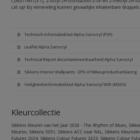
C(M)IT/MIT(3:1), 2-octyl-2H-isothiazool-3-on en 2-methyl-2H-iso
Let op! Bij verneveling kunnen gevaarlijke inhaleerbare druppe
Technisch Informatieblad Alpha Sanocryl (PDF)
Leaflet Alpha Sanocryl
Technical Report decontamineerbaarheid Alpha Sanocryl
Sikkens Interior Wallpaints - EPD of Milieuproductverklaring
Veiligheidsinformatieblad Alpha Sanocryl W05 (MSDS)
Kleurcollectie
Sikkens Kleuren van het Jaar 2026 - The Rhythm of Blues, Sikk
Kleuren, Sikkens 5051, Sikkens ACC naar RAL, Sikkens Kleurselect
Futures 2024, Sikkens Colour Futures 2023, Sikkens Colour Fut