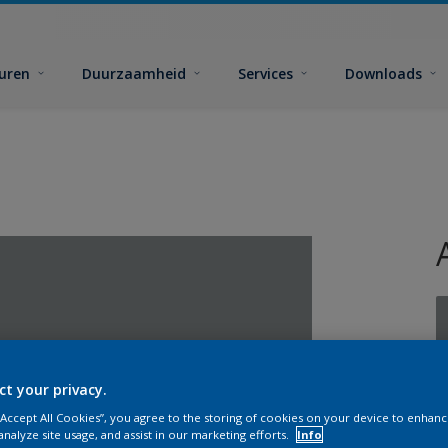
euren
Duurzaamheid
Services
Downloads
ct your privacy.
G
 “Accept All Cookies”, you agree to the storing of cookies on your device to enhanc
analyze site usage, and assist in our marketing efforts.
Info