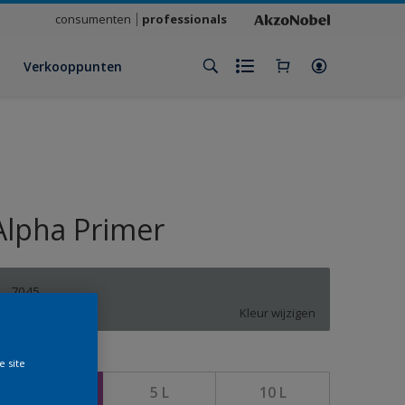
consumenten
professionals
Verkooppunten
Alpha Primer
7045
Kleur wijzigen
rootte
e site
2,5 L
5 L
10 L