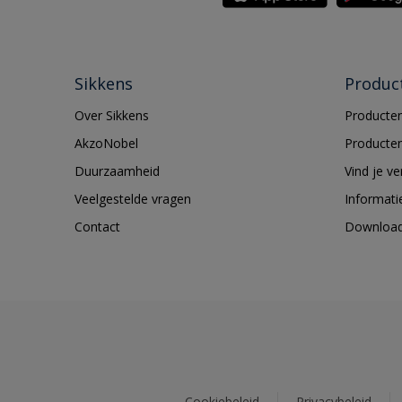
Sikkens
Produc
Over Sikkens
Producten
AkzoNobel
Producten
Duurzaamheid
Vind je v
Veelgestelde vragen
Informati
Contact
Downloa
Cookiebeleid
Privacybeleid