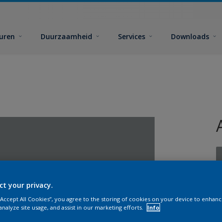
euren
Duurzaamheid
Services
Downloads
ct your privacy.
G
 “Accept All Cookies”, you agree to the storing of cookies on your device to enhanc
analyze site usage, and assist in our marketing efforts.
Info