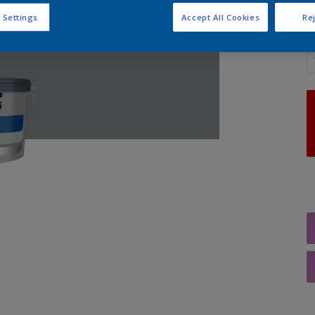
 Settings
Accept All Cookies
Rej
A