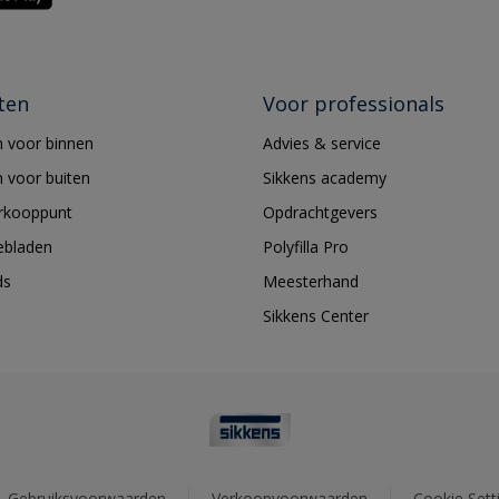
ten
Voor professionals
 voor binnen
Advies & service
 voor buiten
Sikkens academy
erkooppunt
Opdrachtgevers
ebladen
Polyfilla Pro
ds
Meesterhand
Sikkens Center
Gebruiksvoorwaarden
Verkoopvoorwaarden
Cookie Sett