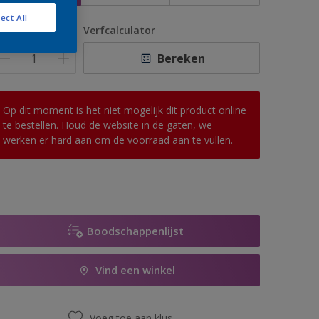
ect All
antal
Verfcalculator
Bereken
Op dit moment is het niet mogelijk dit product online
te bestellen. Houd de website in de gaten, we
werken er hard aan om de voorraad aan te vullen.
Boodschappenlijst
Vind een winkel
Voeg toe aan klus