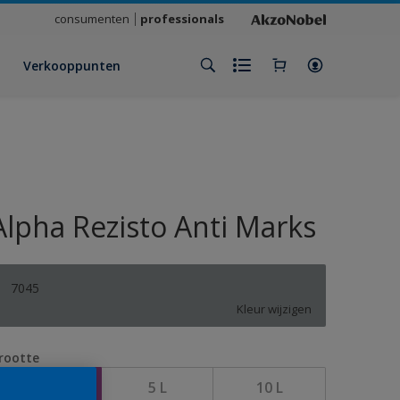
consumenten
professionals
Verkooppunten
Alpha Rezisto Anti Marks
7045
Kleur wijzigen
rootte
1 L
5 L
10 L