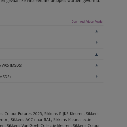
nnen gevaarlijke inhaleerbare druppels worden gevormd.
Download Adobe Reader
te W05 (MSDS)
(MSDS)
ns Colour Futures 2025, Sikkens RIJKS Kleuren, Sikkens
rior , Sikkens ACC naar RAL, Sikkens Kleurselectie
tten, Sikkens Van Gogh Collectie kleuren, Sikkens Colour