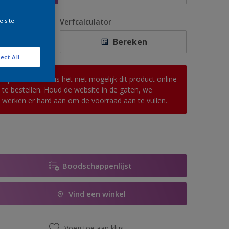
e site
antal
Verfcalculator
Bereken
ect All
Op dit moment is het niet mogelijk dit product online
te bestellen. Houd de website in de gaten, we
werken er hard aan om de voorraad aan te vullen.
Boodschappenlijst
Vind een winkel
Voeg toe aan klus