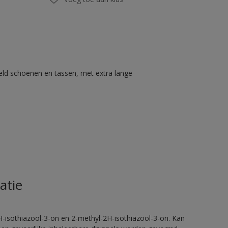
eld schoenen en tassen, met extra lange
atie
H-isothiazool-3-on en 2-methyl-2H-isothiazool-3-on. Kan