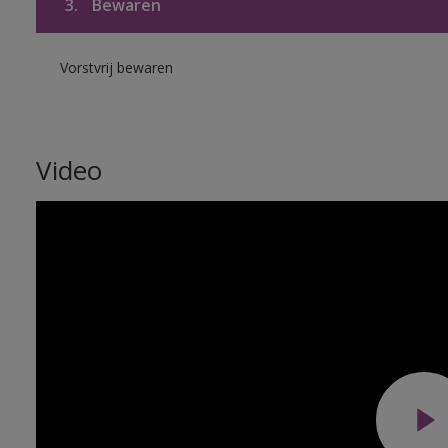
3.
Bewaren
Vorstvrij bewaren
Video