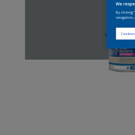
We respe
By clicking
navigation, 
Cookies