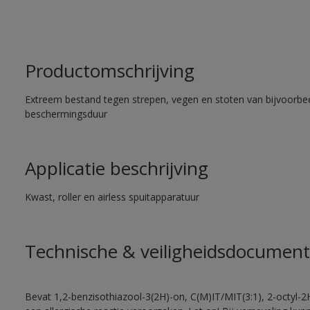
Productomschrijving
Extreem bestand tegen strepen, vegen en stoten van bijvoorbe
beschermingsduur
Applicatie beschrijving
Kwast, roller en airless spuitapparatuur
Technische & veiligheidsdocument
Bevat 1,2-benzisothiazool-3(2H)-on, C(M)IT/MIT(3:1), 2-octyl-2