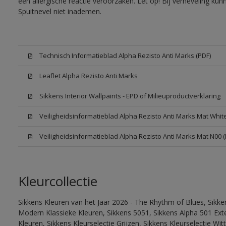
een allergische reactie veroorzaken. Let op! Bij verneveling ku
Spuitnevel niet inademen.
Technisch Informatieblad Alpha Rezisto Anti Marks (PDF)
Leaflet Alpha Rezisto Anti Marks
Sikkens Interior Wallpaints - EPD of Milieuproductverklaring
Veiligheidsinformatieblad Alpha Rezisto Anti Marks Mat Whi
Veiligheidsinformatieblad Alpha Rezisto Anti Marks Mat N00 
Kleurcollectie
Sikkens Kleuren van het Jaar 2026 - The Rhythm of Blues, Sikke
Modern Klassieke Kleuren, Sikkens 5051, Sikkens Alpha 501 Exte
Kleuren, Sikkens Kleurselectie Grijzen, Sikkens Kleurselectie Wi