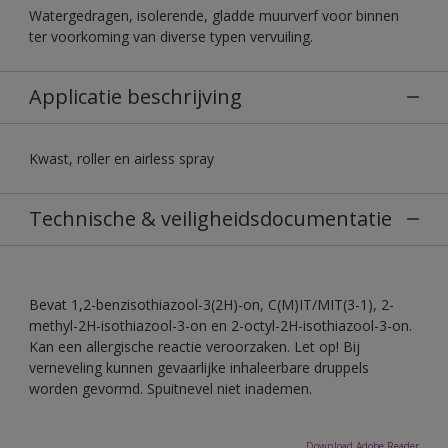
Watergedragen, isolerende, gladde muurverf voor binnen
ter voorkoming van diverse typen vervuiling.
Applicatie beschrijving
Kwast, roller en airless spray
Technische & veiligheidsdocumentatie
Bevat 1,2-benzisothiazool-3(2H)-on, C(M)IT/MIT(3-1), 2-
methyl-2H-isothiazool-3-on en 2-octyl-2H-isothiazool-3-on.
Kan een allergische reactie veroorzaken. Let op! Bij
verneveling kunnen gevaarlijke inhaleerbare druppels
worden gevormd. Spuitnevel niet inademen.
Download Adobe Reader