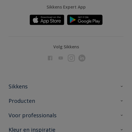
Sikkens Expert App
Volg Sikkens
Sikkens
Over Sikkens
Producten
AkzoNobel
Producten voor binnen
Voor professionals
Duurzaamheid
Producten voor buiten
Veelgestelde vragen
Advies & service
Kleur en inspiratie
Vind je verkooppunt