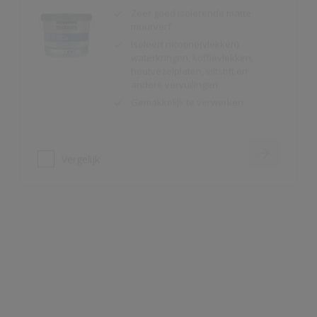
houtvezelplaten, viltstift en
andere vervuilingen
Gemakkelijk te verwerken
Vergelijk
Alphaxylan SF
Kalkmat uiterlijk
Spanningsarm
Zeer hoge
waterdampdoorlatendheid
Vergelijk