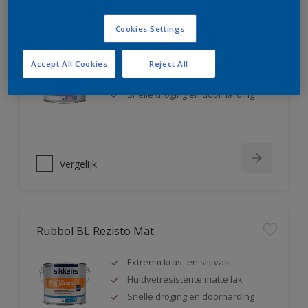
Rubbol BL Rezisto Satin
Cookies Settings
Extreem kras- en slijtvast
Accept All Cookies
Reject All
Huidvetresistente zijdeglanslak
Snelle droging en doorharding
Vergelijk
Rubbol BL Rezisto Mat
Extreem kras- en slijtvast
Huidvetresistente matte lak
Snelle droging en doorharding