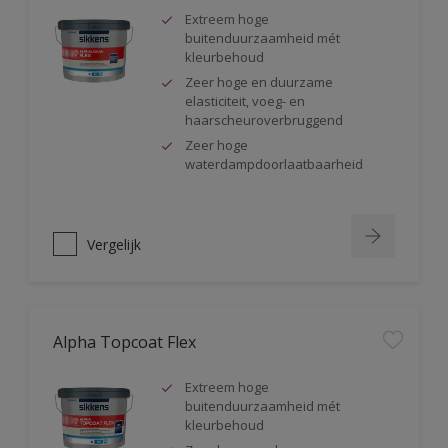
Extreem hoge
buitenduurzaamheid mét
kleurbehoud
Zeer hoge en duurzame
elasticiteit, voeg- en
haarscheuroverbruggend
Zeer hoge
waterdampdoorlaatbaarheid
Vergelijk
Alpha Topcoat Flex
Extreem hoge
buitenduurzaamheid mét
kleurbehoud