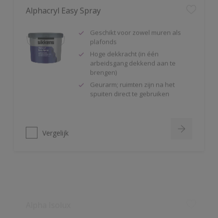
Geschikt voor zowel muren als
plafonds
Hoge dekkracht (in één
arbeidsgang dekkend aan te
brengen)
Geurarm; ruimten zijn na het
spuiten direct te gebruiken
Vergelijk
Alpha Isolux
Zeer goed isolerende matte
muurverf
Isoleert nicotine(vlekken),
waterkringen, koffievlekken,