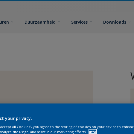
euren
Duurzaamheid
Services
Downloads
ct your privacy.
G
 “Accept All Cookies”, you agree to the storing of cookies on your device to enhanc
analyze site usage, and assist in our marketing efforts.
Info