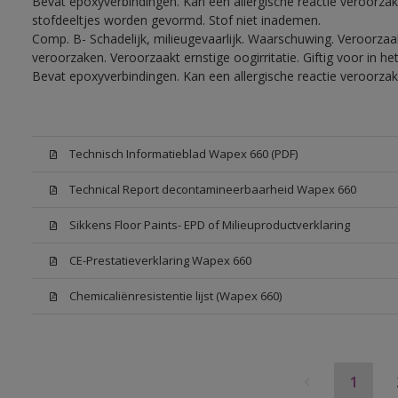
Bevat epoxyverbindingen. Kan een allergische reactie veroorzake
stofdeeltjes worden gevormd. Stof niet inademen.
Comp. B- Schadelijk, milieugevaarlijk. Waarschuwing. Veroorzaakt
veroorzaken. Veroorzaakt ernstige oogirritatie. Giftig voor in 
Bevat epoxyverbindingen. Kan een allergische reactie veroorzak
Technisch Informatieblad Wapex 660 (PDF)
Technical Report decontamineerbaarheid Wapex 660
Sikkens Floor Paints- EPD of Milieuproductverklaring
CE-Prestatieverklaring Wapex 660
Chemicaliënresistentie lijst (Wapex 660)
1