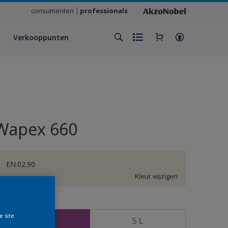
consumenten
professionals
Verkooppunten
Wapex 660
EN.02.90
Kleur wijzigen
rootte
e site
1 L
5 L