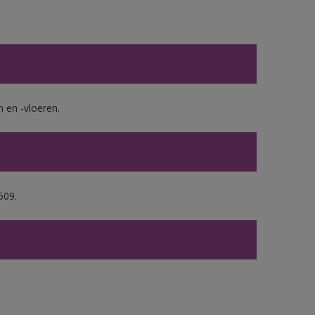
en -vloeren.
509.