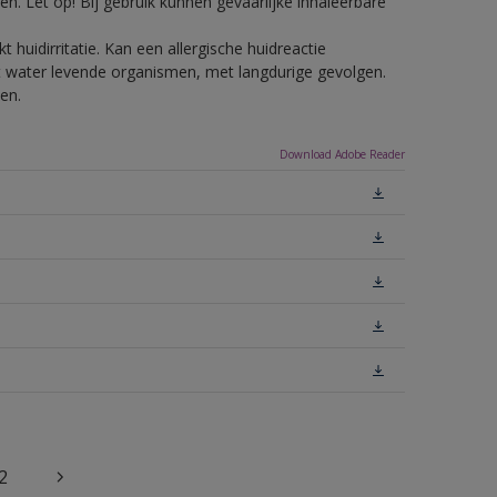
n. Let op! Bij gebruik kunnen gevaarlijke inhaleerbare
 huidirritatie. Kan een allergische huidreactie
het water levende organismen, met langdurige gevolgen.
en.
Download Adobe Reader
2