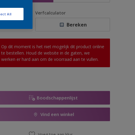
antal
Verfcalculator
ect All
Bereken
Op dit moment is het niet mogelijk dit product online
te bestellen. Houd de website in de gaten, we
werken er hard aan om de voorraad aan te vullen.
Boodschappenlijst
Vind een winkel
Voeg toe aan klus