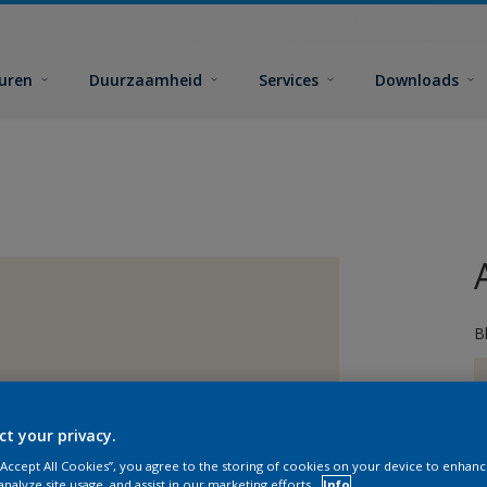
euren
Duurzaamheid
Services
Downloads
B
ct your privacy.
 “Accept All Cookies”, you agree to the storing of cookies on your device to enhanc
analyze site usage, and assist in our marketing efforts.
Info