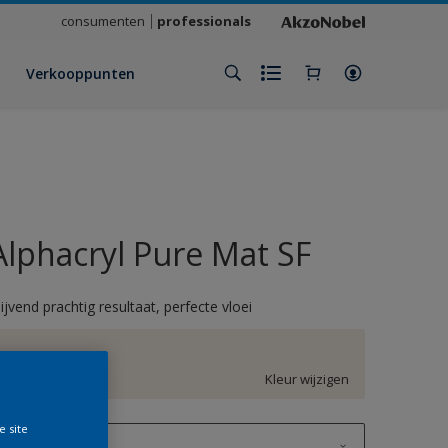
consumenten
professionals
Verkooppunten
Alphacryl Pure Mat SF
lijvend prachtig resultaat, perfecte vloei
EN.02.90
Kleur wijzigen
e site
1 L