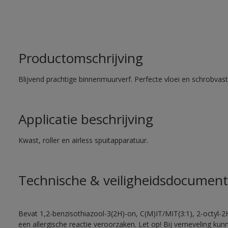
Productomschrijving
Blijvend prachtige binnenmuurverf. Perfecte vloei en schrobvas
Applicatie beschrijving
Kwast, roller en airless spuitapparatuur.
Technische & veiligheidsdocument
Bevat 1,2-benzisothiazool-3(2H)-on, C(M)IT/MIT(3:1), 2-octyl-2
een allergische reactie veroorzaken. Let op! Bij verneveling ku