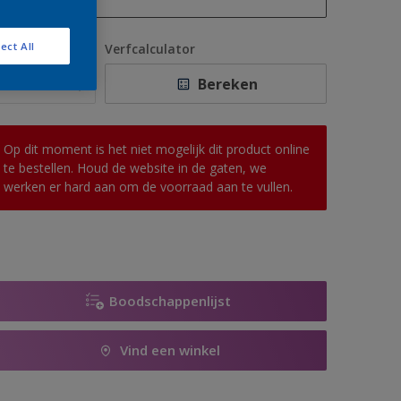
1 L
ect All
antal
Verfcalculator
2,5 L
Bereken
5 L
10 L
Op dit moment is het niet mogelijk dit product online
te bestellen. Houd de website in de gaten, we
werken er hard aan om de voorraad aan te vullen.
Boodschappenlijst
Vind een winkel