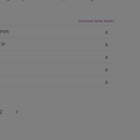
Download Adobe Reader
(PDF)
 SF
2