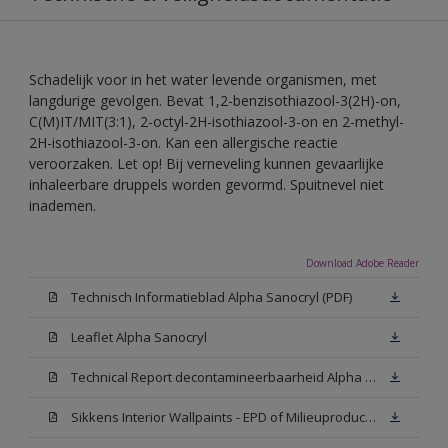
Schadelijk voor in het water levende organismen, met
langdurige gevolgen. Bevat 1,2-benzisothiazool-3(2H)-on,
C(M)IT/MIT(3:1), 2-octyl-2H-isothiazool-3-on en 2-methyl-
2H-isothiazool-3-on. Kan een allergische reactie
veroorzaken. Let op! Bij verneveling kunnen gevaarlijke
inhaleerbare druppels worden gevormd. Spuitnevel niet
inademen.
Download Adobe Reader
Technisch Informatieblad Alpha Sanocryl (PDF)
Leaflet Alpha Sanocryl
Technical Report decontamineerbaarheid Alpha Sanocryl
Sikkens Interior Wallpaints - EPD of Milieuproductverklaring