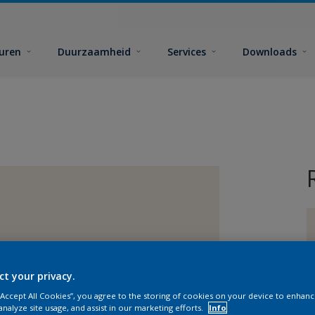
euren
Duurzaamheid
Services
Downloads
ct your privacy.
G
 “Accept All Cookies”, you agree to the storing of cookies on your device to enhanc
analyze site usage, and assist in our marketing efforts.
Info