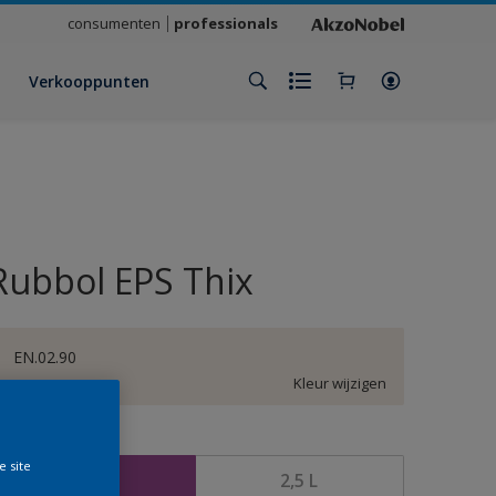
consumenten
professionals
Verkooppunten
Rubbol EPS Thix
EN.02.90
Kleur wijzigen
rootte
e site
1 L
2,5 L