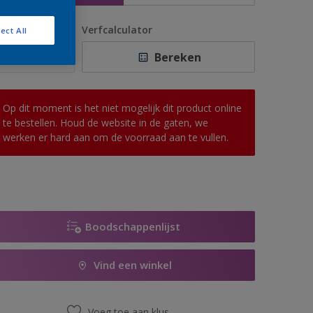
antal
Verfcalculator
ect All
Bereken
Op dit moment is het niet mogelijk dit product online
te bestellen. Houd de website in de gaten, we
werken er hard aan om de voorraad aan te vullen.
Boodschappenlijst
Vind een winkel
Voeg toe aan klus