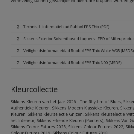
verneveling kunnen gevaarlijke inhaleerbare druppels worden g
Technisch Informatieblad Rubbol EPS Thix (PDF)
Sikkens Exterior Solventbased Laquers - EPD of Milieuproduc
Veiligheidsinformatieblad Rubbol EPS Thix White W05 (MSDS)
Veiligheidsinformatieblad Rubbol EPS Thix N00 (MSDS)
Kleurcollectie
Sikkens Kleuren van het Jaar 2026 - The Rhythm of Blues, Sikke
Authentieke Kleuren, Sikkens Modern Klassieke Kleuren, Sikkens
Kleuren, Sikkens Kleurselectie Grijzen, Sikkens Kleurselectie W
het Interieur, Sikkens Erkende Kleuren (Painters), Sikkens Van G
Sikkens Colour Futures 2023, Sikkens Colour Futures 2022, Sikk
Colour Futures 2019, Sikkens Colour Futures 2018