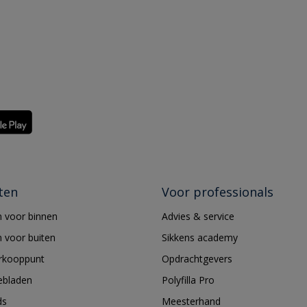
ten
Voor professionals
 voor binnen
Advies & service
 voor buiten
Sikkens academy
erkooppunt
Opdrachtgevers
ebladen
Polyfilla Pro
ds
Meesterhand