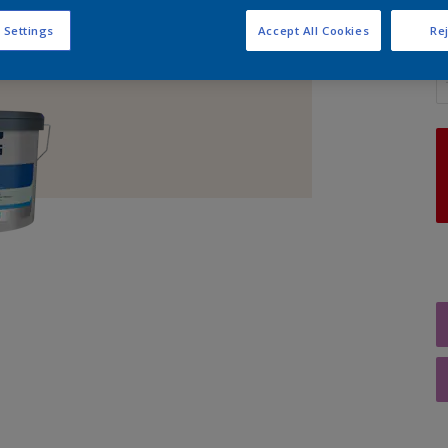
 Settings
Accept All Cookies
Rej
A