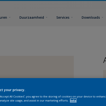
euren
Duurzaamheid
Services
Downloads
ct your privacy.
G
 “Accept All Cookies”, you agree to the storing of cookies on your device to enhanc
analyze site usage, and assist in our marketing efforts.
Info