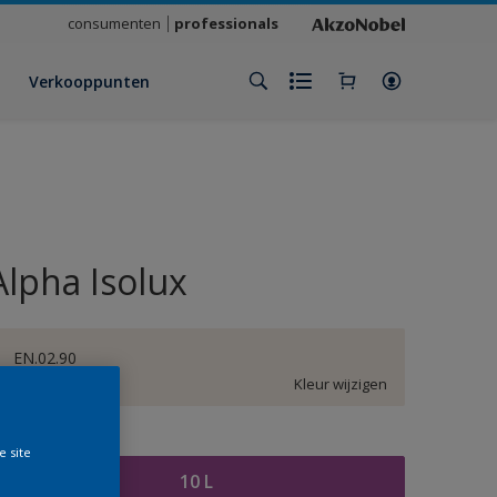
consumenten
professionals
Verkooppunten
Alpha Isolux
EN.02.90
Kleur wijzigen
rootte
e site
10 L