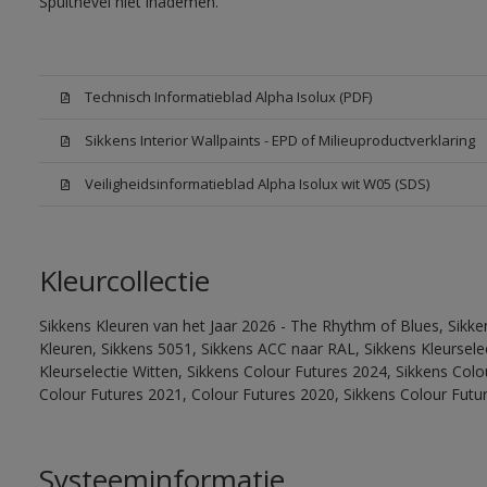
Spuitnevel niet inademen.
Technisch Informatieblad Alpha Isolux (PDF)
Sikkens Interior Wallpaints - EPD of Milieuproductverklaring
Veiligheidsinformatieblad Alpha Isolux wit W05 (SDS)
Kleurcollectie
Sikkens Kleuren van het Jaar 2026 - The Rhythm of Blues, Sikk
Kleuren, Sikkens 5051, Sikkens ACC naar RAL, Sikkens Kleurselect
Kleurselectie Witten, Sikkens Colour Futures 2024, Sikkens Col
Colour Futures 2021, Colour Futures 2020, Sikkens Colour Futu
Systeeminformatie