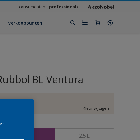
consumenten
professionals
Verkooppunten
Rubbol BL Ventura
EN.02.90
Kleur wijzigen
e site
rootte
1 L
2,5 L