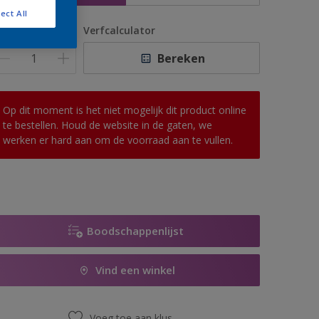
ect All
antal
Verfcalculator
Bereken
Op dit moment is het niet mogelijk dit product online
te bestellen. Houd de website in de gaten, we
werken er hard aan om de voorraad aan te vullen.
Boodschappenlijst
Vind een winkel
Voeg toe aan klus