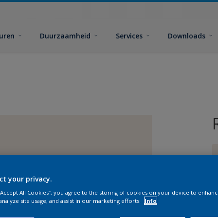
euren
Duurzaamheid
Services
Downloads
ct your privacy.
 “Accept All Cookies”, you agree to the storing of cookies on your device to enhanc
G
analyze site usage, and assist in our marketing efforts.
Info