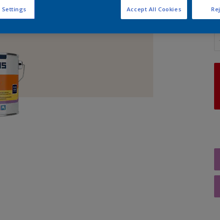
 Settings
Accept All Cookies
Rej
A