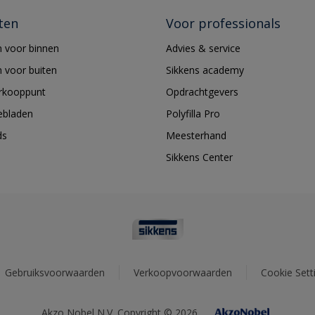
ten
Voor professionals
 voor binnen
Advies & service
 voor buiten
Sikkens academy
erkooppunt
Opdrachtgevers
ebladen
Polyfilla Pro
ds
Meesterhand
Sikkens Center
Gebruiksvoorwaarden
Verkoopvoorwaarden
Cookie Sett
Akzo Nobel N.V. Copyright © 2026