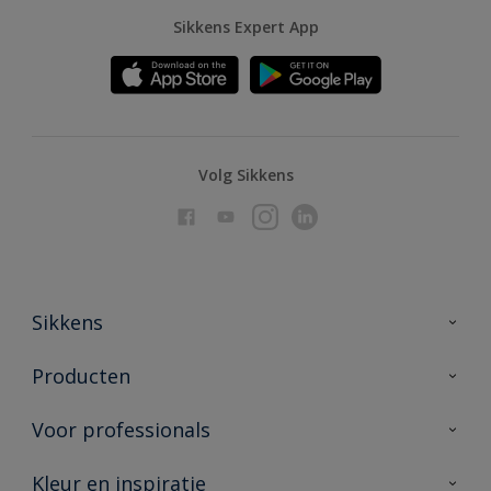
Sikkens Expert App
Volg Sikkens
Sikkens
Over Sikkens
Producten
AkzoNobel
Producten voor binnen
Voor professionals
Duurzaamheid
Producten voor buiten
Veelgestelde vragen
Advies & service
Kleur en inspiratie
Vind je verkooppunt