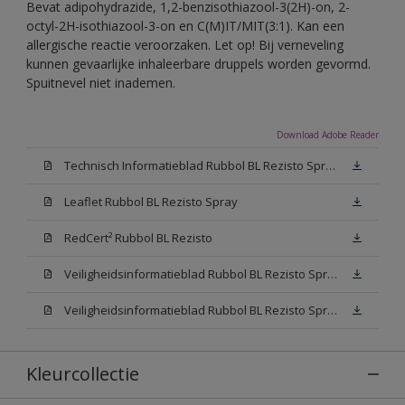
Bevat adipohydrazide, 1,2-benzisothiazool-3(2H)-on, 2-
octyl-2H-isothiazool-3-on en C(M)IT/MIT(3:1). Kan een
allergische reactie veroorzaken. Let op! Bij verneveling
kunnen gevaarlijke inhaleerbare druppels worden gevormd.
Spuitnevel niet inademen.
Download Adobe Reader
Technisch Informatieblad Rubbol BL Rezisto Spray (PDF)
Leaflet Rubbol BL Rezisto Spray
RedCert² Rubbol BL Rezisto
Veiligheidsinformatieblad Rubbol BL Rezisto Spray W05 (MSDS)
Veiligheidsinformatieblad Rubbol BL Rezisto Spray N00 (MSDS)
Kleurcollectie