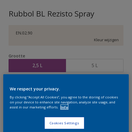
Rubbol BL Rezisto Spray
EN.02.90
Kleur wijzigen
Grootte
2,5 L
5 L
Aantal
Verfcalculator
We respect your privacy.
Bereken
By clicking “Accept All Cookies”, you agree to the storing of cookies
on your device to enhance site navigation, analyze site usage, and
assist in our marketing efforts.
Info
Op dit moment is het niet mogelijk dit product online
te bestellen. Houd de website in de gaten, we werken
Cookies Settings
er hard aan om de voorraad aan te vullen.