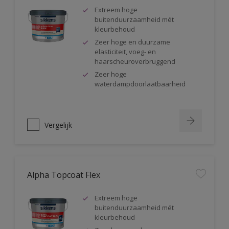
Extreem hoge
buitenduurzaamheid mét
kleurbehoud
Zeer hoge en duurzame
elasticiteit, voeg- en
haarscheuroverbruggend
Zeer hoge
waterdampdoorlaatbaarheid
Vergelijk
Alpha Topcoat Flex
Extreem hoge
buitenduurzaamheid mét
kleurbehoud