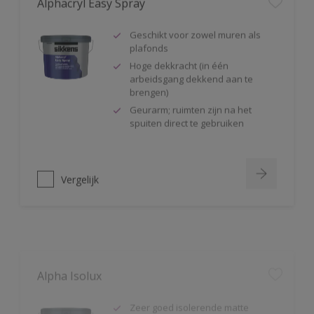
Geschikt voor zowel muren als
plafonds
Hoge dekkracht (in één
arbeidsgang dekkend aan te
brengen)
Geurarm; ruimten zijn na het
spuiten direct te gebruiken
Vergelijk
Alpha Isolux
Zeer goed isolerende matte
muurverf
Isoleert nicotine(vlekken),
waterkringen, koffievlekken,