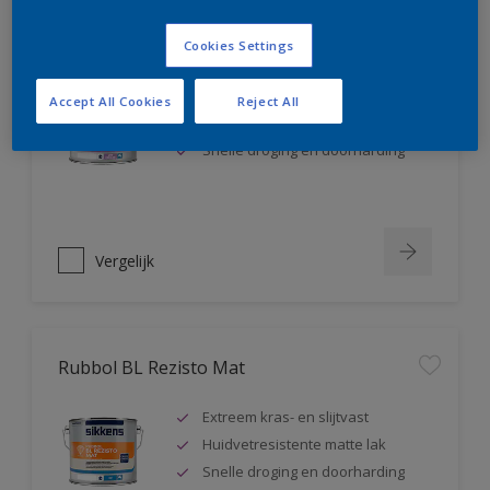
Rubbol BL Rezisto Satin
Cookies Settings
Extreem kras- en slijtvast
Accept All Cookies
Reject All
Huidvetresistente zijdeglanslak
Snelle droging en doorharding
Vergelijk
Rubbol BL Rezisto Mat
Extreem kras- en slijtvast
Huidvetresistente matte lak
Snelle droging en doorharding