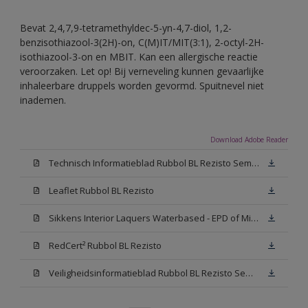
Bevat 2,4,7,9-tetramethyldec-5-yn-4,7-diol, 1,2-
benzisothiazool-3(2H)-on, C(M)IT/MIT(3:1), 2-octyl-2H-
isothiazool-3-on en MBIT. Kan een allergische reactie
veroorzaken. Let op! Bij verneveling kunnen gevaarlijke
inhaleerbare druppels worden gevormd. Spuitnevel niet
inademen.
Download Adobe Reader
Technisch Informatieblad Rubbol BL Rezisto Semi-Gloss (New Livery) (PDF)
Leaflet Rubbol BL Rezisto
Sikkens Interior Laquers Waterbased - EPD of Milieuproductverklaring
RedCert² Rubbol BL Rezisto
Veiligheidsinformatieblad Rubbol BL Rezisto Semi-Gloss N00 (MSDS)