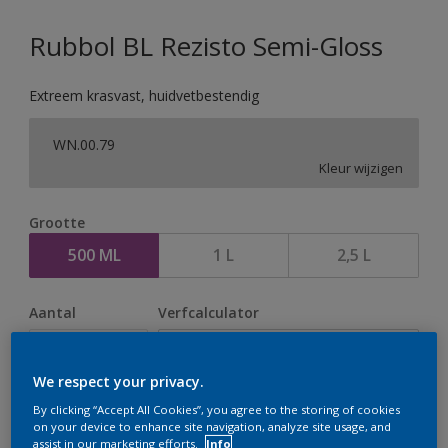
Rubbol BL Rezisto Semi-Gloss
Extreem krasvast, huidvetbestendig
WN.00.79
Kleur wijzigen
Grootte
500 ML
1 L
2,5 L
Aantal
Verfcalculator
Bereken
We respect your privacy.
By clicking “Accept All Cookies”, you agree to the storing of cookies
Op dit moment is het niet mogelijk dit product online
on your device to enhance site navigation, analyze site usage, and
assist in our marketing efforts.
Info
te bestellen. Houd de website in de gaten, we werken