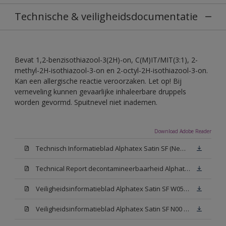
Technische & veiligheidsdocumentatie
Bevat 1,2-benzisothiazool-3(2H)-on, C(M)IT/MIT(3:1), 2-
methyl-2H-isothiazool-3-on en 2-octyl-2H-isothiazool-3-on.
Kan een allergische reactie veroorzaken. Let op! Bij
verneveling kunnen gevaarlijke inhaleerbare druppels
worden gevormd. Spuitnevel niet inademen.
Download Adobe Reader
Technisch Informatieblad Alphatex Satin SF (New Livery) (PDF)
Technical Report decontamineerbaarheid Alphatex Satin SF
Veiligheidsinformatieblad Alphatex Satin SF W05 (MSDS)
Veiligheidsinformatieblad Alphatex Satin SF N00 (MSDS)