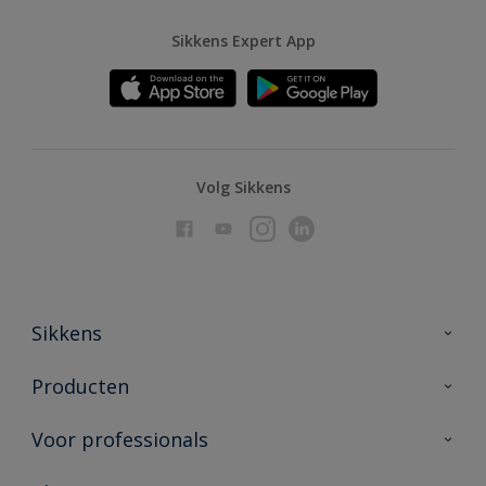
Sikkens Expert App
Volg Sikkens
Sikkens
Over Sikkens
Producten
AkzoNobel
Producten voor binnen
Voor professionals
Duurzaamheid
Producten voor buiten
Veelgestelde vragen
Advies & service