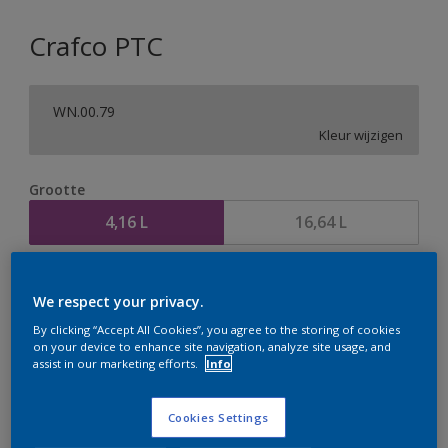
Crafco PTC
WN.00.79
Kleur wijzigen
Grootte
4,16 L
16,64 L
Aantal
Verfcalculator
We respect your privacy.
Bereken
By clicking “Accept All Cookies”, you agree to the storing of cookies
on your device to enhance site navigation, analyze site usage, and
assist in our marketing efforts.
Info
Op dit moment is het niet mogelijk dit product online
te bestellen. Houd de website in de gaten, we werken
Cookies Settings
er hard aan om de voorraad aan te vullen.