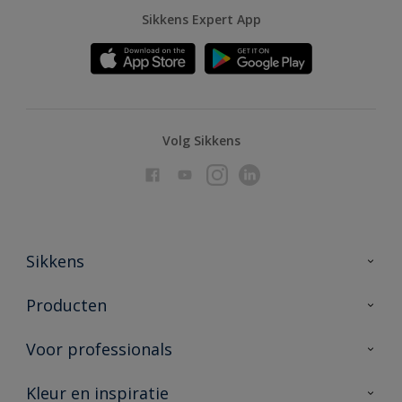
Sikkens Expert App
Volg Sikkens
Sikkens
Over Sikkens
Producten
AkzoNobel
Producten voor binnen
Voor professionals
Duurzaamheid
Producten voor buiten
Veelgestelde vragen
Advies & service
Kleur en inspiratie
Vind je verkooppunt