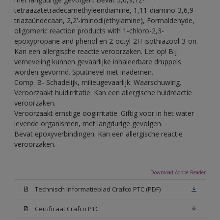
tetraazatetradecamethyleendiamine, 1,11-diamino-3,6,9-
triazaündecaan, 2,2'-iminodi(ethylamine), Formaldehyde,
oligomeric reaction products with 1-chloro-2,3-
epoxypropane and phenol en 2-octyl-2H-isothiazool-3-on.
Kan een allergische reactie veroorzaken. Let op! Bij
verneveling kunnen gevaarlijke inhaleerbare druppels
worden gevormd. Spuitnevel niet inademen.
Comp. B- Schadelijk, milieugevaarlijk. Waarschuwing.
Veroorzaakt huidirritatie. Kan een allergische huidreactie
veroorzaken.
Veroorzaakt ernstige oogirritatie. Giftig voor in het water
levende organismen, met langdurige gevolgen.
Bevat epoxyverbindingen. Kan een allergische reactie
veroorzaken.
Download Adobe Reader
Technisch Informatieblad Crafco PTC (PDF)
Certificaat Crafco PTC