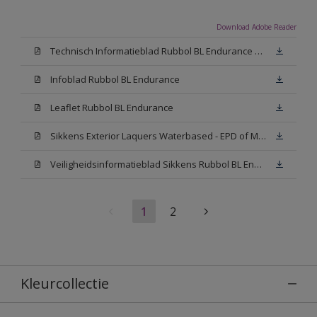
Download Adobe Reader
Technisch Informatieblad Rubbol BL Endurance HG (PDF)
Infoblad Rubbol BL Endurance
Leaflet Rubbol BL Endurance
Sikkens Exterior Laquers Waterbased - EPD of Milieuproductverklaring
Veiligheidsinformatieblad Sikkens Rubbol BL Endurance High Gloss N00 (MSDS)
1
2
Kleurcollectie