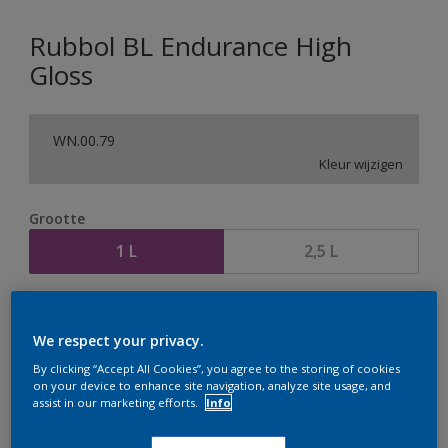
Rubbol BL Endurance High
Gloss
WN.00.79
Kleur wijzigen
Grootte
1 L
2,5 L
Aantal
Verfcalculator
We respect your privacy.
Bereken
By clicking “Accept All Cookies”, you agree to the storing of cookies
on your device to enhance site navigation, analyze site usage, and
assist in our marketing efforts.
Info
Op dit moment is het niet mogelijk dit product online
te bestellen. Houd de website in de gaten, we werken