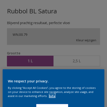
Rubbol BL Satura
Blijvend prachtig resultaat, perfecte vloei
WN.00.79
Kleur wijzigen
Grootte
1 L
2,5 L
Aantal
Verfcalculator
We respect your privacy.
Bereken
By clicking “Accept All Cookies”, you agree to the storing of cookies
on your device to enhance site navigation, analyze site usage, and
assist in our marketing efforts.
Info
Op dit moment is het niet mogelijk dit product online
te bestellen. Houd de website in de gaten, we werken