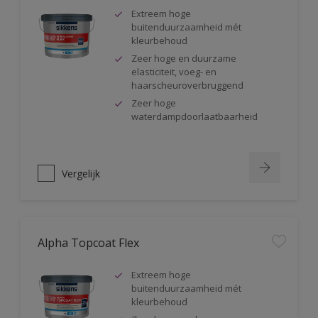
Extreem hoge
buitenduurzaamheid mét
kleurbehoud
Zeer hoge en duurzame
elasticiteit, voeg- en
haarscheuroverbruggend
Zeer hoge
waterdampdoorlaatbaarheid
Vergelijk
Alpha Topcoat Flex
Extreem hoge
buitenduurzaamheid mét
kleurbehoud