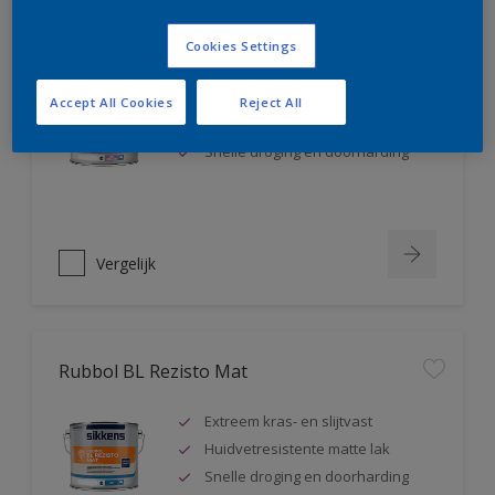
Rubbol BL Rezisto Satin
Cookies Settings
Extreem kras- en slijtvast
Accept All Cookies
Reject All
Huidvetresistente zijdeglanslak
Snelle droging en doorharding
Vergelijk
Rubbol BL Rezisto Mat
Extreem kras- en slijtvast
Huidvetresistente matte lak
Snelle droging en doorharding