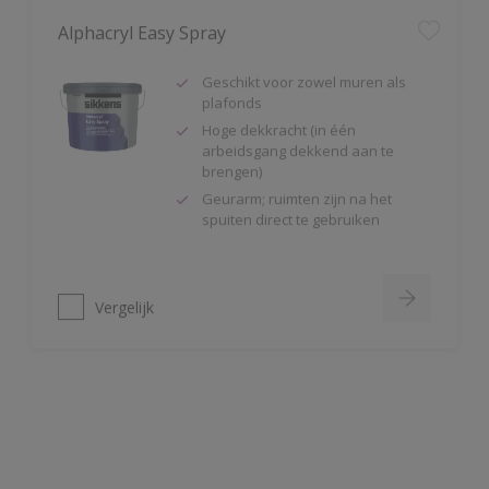
Geschikt voor zowel muren als
plafonds
Hoge dekkracht (in één
arbeidsgang dekkend aan te
brengen)
Geurarm; ruimten zijn na het
spuiten direct te gebruiken
Vergelijk
Alpha Isolux
Zeer goed isolerende matte
muurverf
Isoleert nicotine(vlekken),
waterkringen, koffievlekken,