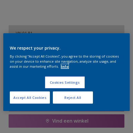
VN.01.81
Kleur wijzigen
We respect your privacy.
Aantal
Verfcalculator
By clicking “Accept All Cookies”, you agree to the storing of cookies
on your device to enhance site navigation, analyze site usage, and
assist in our marketing efforts.
Info
Bereken
Cookies Settings
Voeg toe aan winkelwagen
Accept All Cookies
Reject All
Boodschappenlijst
Vind een winkel