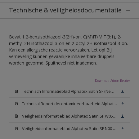
Technische & veiligheidsdocumentatie
Bevat 1,2-benzisothiazool-3(2H)-on, C(M)IT/MIT(3:1), 2-
methyl-2H-isothiazool-3-on en 2-octyl-2H-isothiazool-3-on.
Kan een allergische reactie veroorzaken. Let op! Bij
verneveling kunnen gevaarlijke inhaleerbare druppels
worden gevormd. Spuitnevel niet inademen.
Download Adobe Reader
Technisch Informatieblad Alphatex Satin SF (New Livery) (PDF)
Technical Report decontamineerbaarheid Alphatex Satin SF
Veiligheidsinformatieblad Alphatex Satin SF W05 (MSDS)
Veiligheidsinformatieblad Alphatex Satin SF N00 (MSDS)