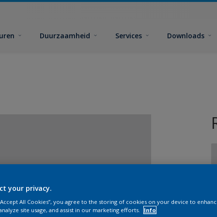
euren
Duurzaamheid
Services
Downloads
ct your privacy.
G
 “Accept All Cookies”, you agree to the storing of cookies on your device to enhanc
analyze site usage, and assist in our marketing efforts.
Info