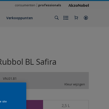
consumenten
professionals
Verkooppunten
Rubbol BL Safira
VN.01.81
Kleur wijzigen
rootte
e site
1 L
2,5 L