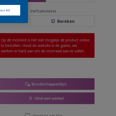
ect All
antal
Verfcalculator
Bereken
Op dit moment is het niet mogelijk dit product online
te bestellen. Houd de website in de gaten, we
werken er hard aan om de voorraad aan te vullen.
Boodschappenlijst
Vind een winkel
Voeg toe aan klus