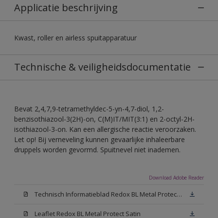
Applicatie beschrijving
Kwast, roller en airless spuitapparatuur
Technische & veiligheidsdocumentatie
Bevat 2,4,7,9-tetramethyldec-5-yn-4,7-diol, 1,2-
benzisothiazool-3(2H)-on, C(M)IT/MIT(3:1) en 2-octyl-2H-
isothiazool-3-on. Kan een allergische reactie veroorzaken.
Let op! Bij verneveling kunnen gevaarlijke inhaleerbare
druppels worden gevormd. Spuitnevel niet inademen.
Download Adobe Reader
Technisch Informatieblad Redox BL Metal Protect (PDF)
Leaflet Redox BL Metal Protect Satin