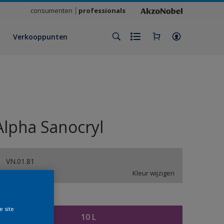
consumenten
professionals
Verkooppunten
Alpha Sanocryl
VN.01.81
Kleur wijzigen
rootte
e site
10 L