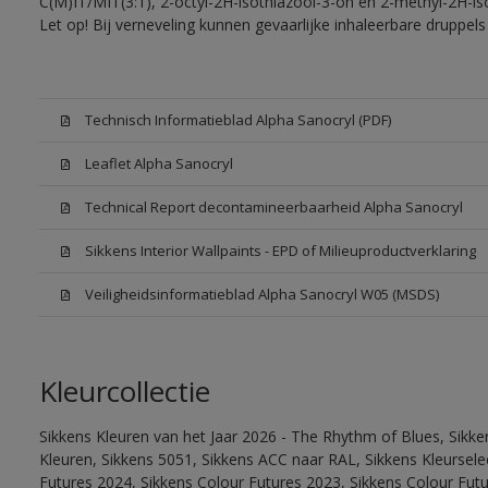
C(M)IT/MIT(3:1), 2-octyl-2H-isothiazool-3-on en 2-methyl-2H-iso
Let op! Bij verneveling kunnen gevaarlijke inhaleerbare druppe
Technisch Informatieblad Alpha Sanocryl (PDF)
Leaflet Alpha Sanocryl
Technical Report decontamineerbaarheid Alpha Sanocryl
Sikkens Interior Wallpaints - EPD of Milieuproductverklaring
Veiligheidsinformatieblad Alpha Sanocryl W05 (MSDS)
Kleurcollectie
Sikkens Kleuren van het Jaar 2026 - The Rhythm of Blues, Sikk
Kleuren, Sikkens 5051, Sikkens ACC naar RAL, Sikkens Kleurselect
Futures 2024, Sikkens Colour Futures 2023, Sikkens Colour Fut