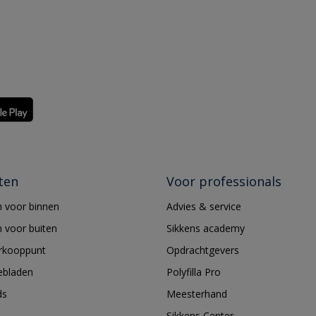
ten
Voor professionals
 voor binnen
Advies & service
 voor buiten
Sikkens academy
erkooppunt
Opdrachtgevers
ebladen
Polyfilla Pro
ds
Meesterhand
Sikkens Center