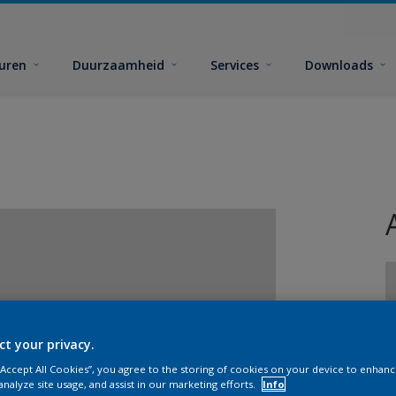
euren
Duurzaamheid
Services
Downloads
ct your privacy.
G
 “Accept All Cookies”, you agree to the storing of cookies on your device to enhanc
analyze site usage, and assist in our marketing efforts.
Info