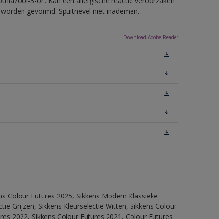
thiazool-3-on. Kan een allergische reactie veroorzaken.
ls worden gevormd. Spuitnevel niet inademen.
Download Adobe Reader
ens Colour Futures 2025, Sikkens Modern Klassieke
ie Grijzen, Sikkens Kleurselectie Witten, Sikkens Colour
ures 2022, Sikkens Colour Futures 2021, Colour Futures