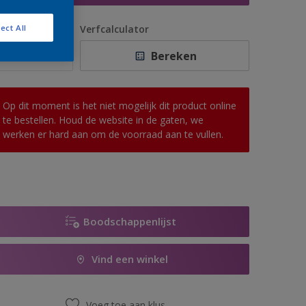
antal
Verfcalculator
ect All
Bereken
Op dit moment is het niet mogelijk dit product online
te bestellen. Houd de website in de gaten, we
werken er hard aan om de voorraad aan te vullen.
Boodschappenlijst
Vind een winkel
Voeg toe aan klus