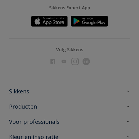
Sikkens Expert App
Volg Sikkens
Sikkens
Over Sikkens
Producten
AkzoNobel
Producten voor binnen
Voor professionals
Duurzaamheid
Producten voor buiten
Veelgestelde vragen
Advies & service
Kleur en inspiratie
Vind je verkooppunt