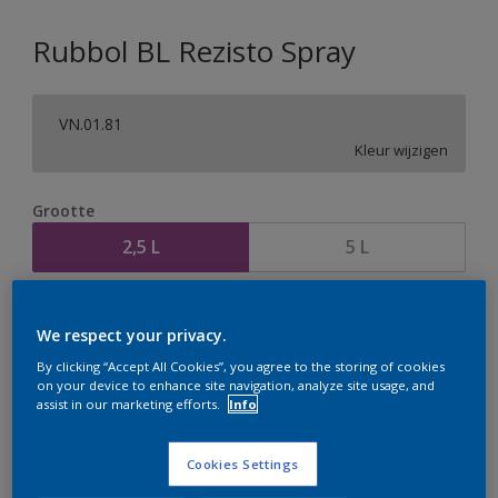
Rubbol BL Rezisto Spray
VN.01.81
Kleur wijzigen
Grootte
2,5 L
5 L
Aantal
Verfcalculator
We respect your privacy.
Bereken
By clicking “Accept All Cookies”, you agree to the storing of cookies
on your device to enhance site navigation, analyze site usage, and
assist in our marketing efforts.
Info
Op dit moment is het niet mogelijk dit product online
te bestellen. Houd de website in de gaten, we werken
Cookies Settings
er hard aan om de voorraad aan te vullen.