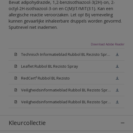
Bevat adipohydrazide, 1,2-benzisothiazool-3(2H)-on, 2-
octyl-2H-isothiazool-3-on en C(M)IT/MIT(3:1). Kan een
allergische reactie veroorzaken. Let op! Bij verneveling
kunnen gevaarlijke inhaleerbare druppels worden gevormd.
Spuitnevel niet inademen.
Download Adobe Reader
Technisch Informatieblad Rubbol BL Rezisto Spray (PDF)
Leaflet Rubbol BL Rezisto Spray
RedCert² Rubbol BL Rezisto
Veiligheidsinformatieblad Rubbol BL Rezisto Spray W05 (MSDS)
Veiligheidsinformatieblad Rubbol BL Rezisto Spray N00 (MSDS)
Kleurcollectie