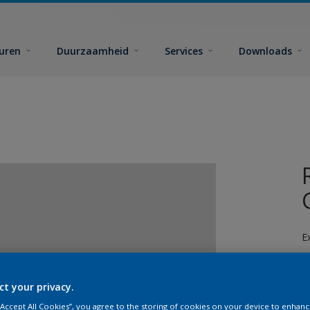
euren
Duurzaamheid
Services
Downloads
E
ct your privacy.
 “Accept All Cookies”, you agree to the storing of cookies on your device to enhanc