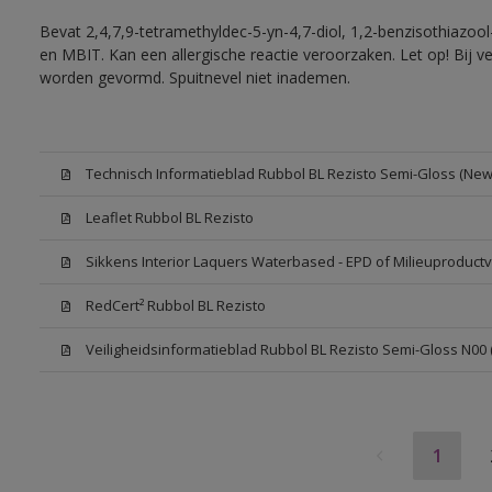
Bevat 2,4,7,9-tetramethyldec-5-yn-4,7-diol, 1,2-benzisothiazool
en MBIT. Kan een allergische reactie veroorzaken. Let op! Bij v
worden gevormd. Spuitnevel niet inademen.
Technisch Informatieblad Rubbol BL Rezisto Semi-Gloss (New 
Leaflet Rubbol BL Rezisto
Sikkens Interior Laquers Waterbased - EPD of Milieuproductv
RedCert² Rubbol BL Rezisto
Veiligheidsinformatieblad Rubbol BL Rezisto Semi-Gloss N00
1