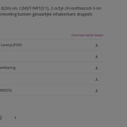
-3(2H)-on, C(M)IT/MIT(3:1), 2-octyl-2H-isothiazool-3-on
erneveling kunnen gevaarlijke inhaleerbare druppels
Download Adobe Reader
Livery) (PDF)
erklaring
 (MSDS)
2