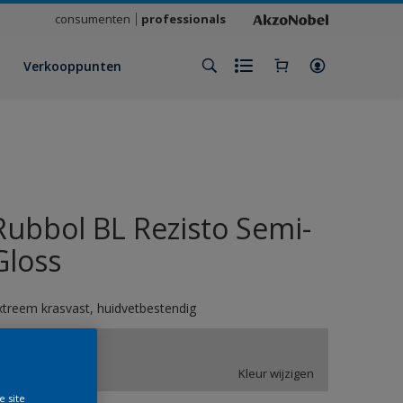
consumenten
professionals
Verkooppunten
Rubbol BL Rezisto Semi-
Gloss
xtreem krasvast, huidvetbestendig
VN.01.81
Kleur wijzigen
e site