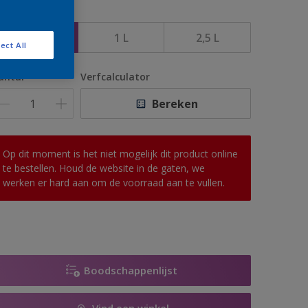
rootte
500 ML
1 L
2,5 L
ect All
antal
Verfcalculator
Bereken
Op dit moment is het niet mogelijk dit product online
te bestellen. Houd de website in de gaten, we
werken er hard aan om de voorraad aan te vullen.
Boodschappenlijst