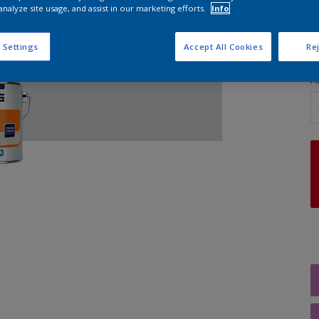
analyze site usage, and assist in our marketing efforts.
Info
G
 Settings
Accept All Cookies
Rej
A