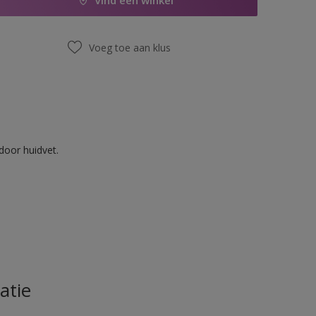
Vind een winkel
Voeg toe aan klus
door huidvet.
atie