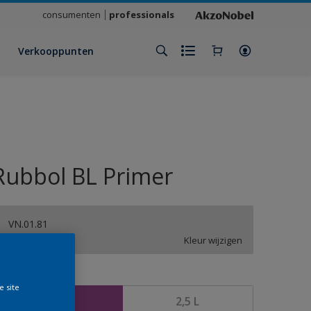
consumenten
professionals
Verkooppunten
Rubbol BL Primer
VN.01.81
Kleur wijzigen
rootte
e site
1 L
2,5 L