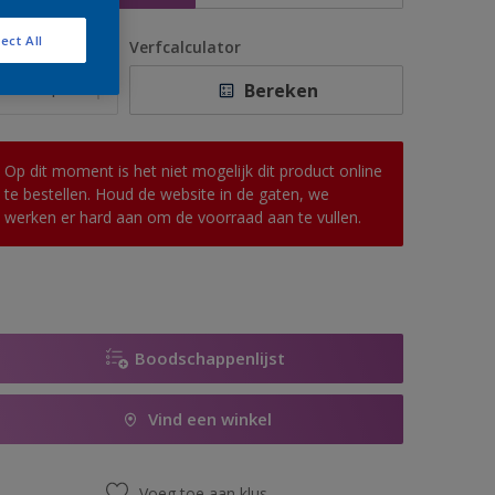
ect All
antal
Verfcalculator
Bereken
Op dit moment is het niet mogelijk dit product online
te bestellen. Houd de website in de gaten, we
werken er hard aan om de voorraad aan te vullen.
Boodschappenlijst
Vind een winkel
Voeg toe aan klus