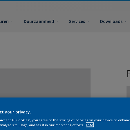
euren
Duurzaamheid
Services
Downloads
ct your privacy.
G
 “Accept All Cookies”, you agree to the storing of cookies on your device to enhanc
analyze site usage, and assist in our marketing efforts.
Info