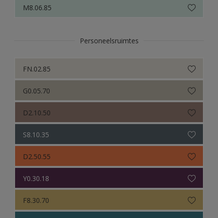
M8.06.85
Personeelsruimtes
FN.02.85
G0.05.70
D2.10.50
S8.10.35
D2.50.55
Y0.30.18
F8.30.70