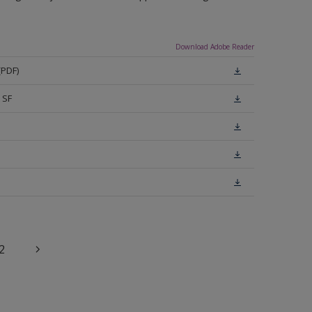
Download Adobe Reader
(PDF)
 SF
2