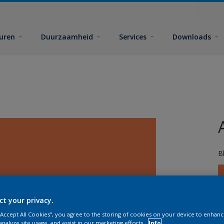
euren
Duurzaamheid
Services
Downloads
B
ct your privacy.
 “Accept All Cookies”, you agree to the storing of cookies on your device to enhanc
analyze site usage, and assist in our marketing efforts.
Info