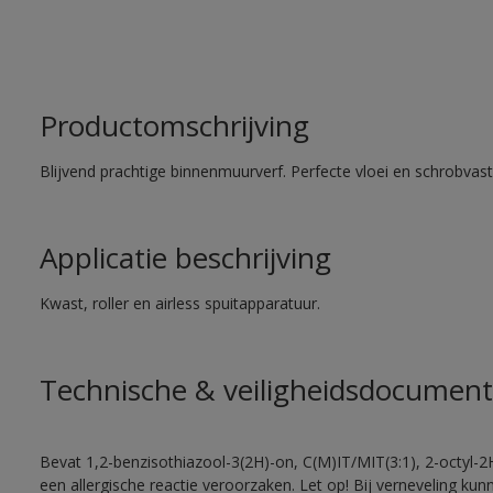
Productomschrijving
Blijvend prachtige binnenmuurverf. Perfecte vloei en schrobvas
Applicatie beschrijving
Kwast, roller en airless spuitapparatuur.
Technische & veiligheidsdocument
Bevat 1,2-benzisothiazool-3(2H)-on, C(M)IT/MIT(3:1), 2-octyl-2
een allergische reactie veroorzaken. Let op! Bij verneveling ku