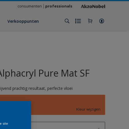
consumenten
professionals
Verkooppunten
Alphacryl Pure Mat SF
lijvend prachtig resultaat, perfecte vloei
D2.50.55
Kleur wijzigen
e site
1 L