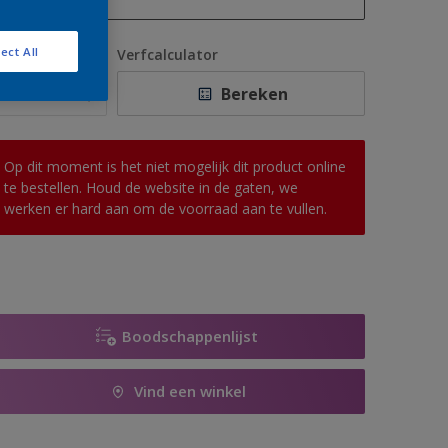
1 L
ect All
antal
Verfcalculator
2,5 L
Bereken
5 L
10 L
Op dit moment is het niet mogelijk dit product online
te bestellen. Houd de website in de gaten, we
werken er hard aan om de voorraad aan te vullen.
Boodschappenlijst
Vind een winkel