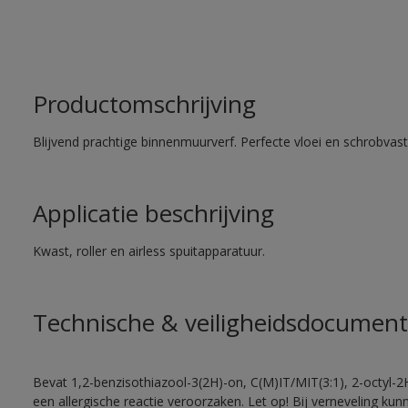
Productomschrijving
Blijvend prachtige binnenmuurverf. Perfecte vloei en schrobvas
Applicatie beschrijving
Kwast, roller en airless spuitapparatuur.
Technische & veiligheidsdocument
Bevat 1,2-benzisothiazool-3(2H)-on, C(M)IT/MIT(3:1), 2-octyl-2
een allergische reactie veroorzaken. Let op! Bij verneveling ku