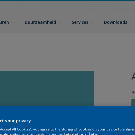
euren
Duurzaamheid
Services
Downloads
B
ct your privacy.
 “Accept All Cookies”, you agree to the storing of cookies on your device to enhanc
analyze site usage, and assist in our marketing efforts.
Info