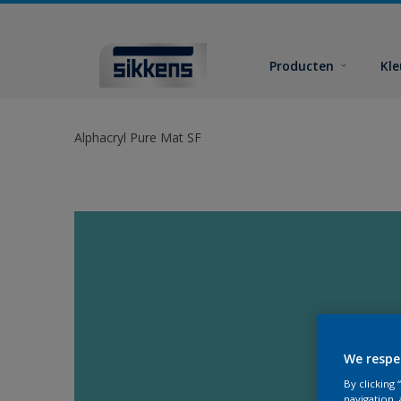
Producten
Kl
Alphacryl Pure Mat SF
We respe
By clicking
navigation, 