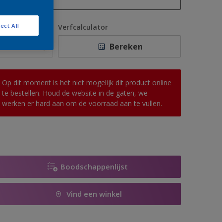
1 L
ect All
antal
Verfcalculator
2,5 L
Bereken
5 L
10 L
Op dit moment is het niet mogelijk dit product online
te bestellen. Houd de website in de gaten, we
werken er hard aan om de voorraad aan te vullen.
Boodschappenlijst
Vind een winkel