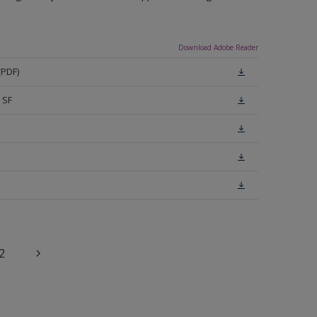
Download Adobe Reader
(PDF)
 SF
2