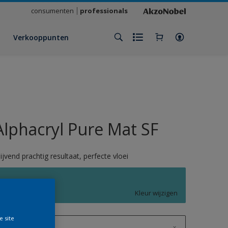
consumenten
professionals
Verkooppunten
Alphacryl Pure Mat SF
lijvend prachtig resultaat, perfecte vloei
Q0.30.60
Kleur wijzigen
e site
1 L