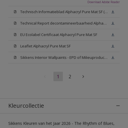
Download Adobe Reader
Technisch Informatieblad Alphacryl Pure Mat SF (New Livery) (PDF)
Technical Report decontamineerbaarheid Alphacryl Pure Mat SF
EU Ecolabel Certificaat Alphacryl Pure Mat SF
Leaflet Alphacryl Pure Mat SF
Sikkens Interior Wallpaints - EPD of Milieuproductverklaring
1
2
Kleurcollectie
Sikkens Kleuren van het Jaar 2026 - The Rhythm of Blues,