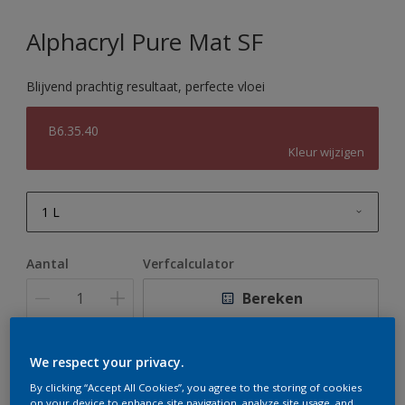
Alphacryl Pure Mat SF
Blijvend prachtig resultaat, perfecte vloei
B6.35.40
Kleur wijzigen
1 L
1 L
Aantal
Verfcalculator
2,5 L
Bereken
5 L
10 L
We respect your privacy.
Op dit moment is het niet mogelijk dit product online
te bestellen. Houd de website in de gaten, we werken
By clicking “Accept All Cookies”, you agree to the storing of cookies
er hard aan om de voorraad aan te vullen.
on your device to enhance site navigation, analyze site usage, and