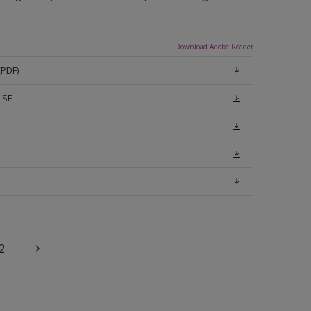
Download Adobe Reader
(PDF)
 SF
2