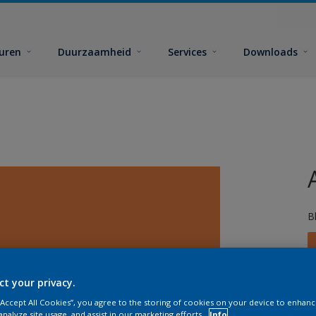
euren
Duurzaamheid
Services
Downloads
B
ct your privacy.
 “Accept All Cookies”, you agree to the storing of cookies on your device to enhanc
analyze site usage, and assist in our marketing efforts.
Info