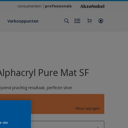
consumenten
professionals
Verkooppunten
Alphacryl Pure Mat SF
lijvend prachtig resultaat, perfecte vloei
D6.50.60
Kleur wijzigen
e site
1 L