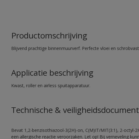
Productomschrijving
Blijvend prachtige binnenmuurverf. Perfecte vloei en schrobvas
Applicatie beschrijving
Kwast, roller en airless spuitapparatuur.
Technische & veiligheidsdocument
Bevat 1,2-benzisothiazool-3(2H)-on, C(M)IT/MIT(3:1), 2-octyl-2
een allergische reactie veroorzaken. Let op! Bij verneveling ku