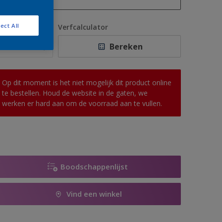
1 L
ect All
antal
Verfcalculator
2,5 L
Bereken
5 L
10 L
Op dit moment is het niet mogelijk dit product online
te bestellen. Houd de website in de gaten, we
werken er hard aan om de voorraad aan te vullen.
Boodschappenlijst
Vind een winkel