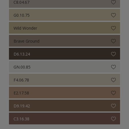
C8.04.67
G0.10.75
Wild Wonder
Brave Ground
D6.13.24
GN.00.85
F4.06.78
E2.17.58
D9.19.42
C3.16.38