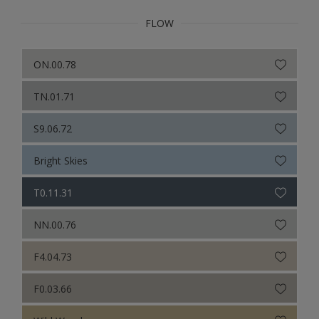
FLOW
ON.00.78
TN.01.71
S9.06.72
Bright Skies
T0.11.31
NN.00.76
F4.04.73
F0.03.66