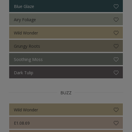
Sikkens Colour Futures 2024
Blue Glaze
Sikkens Colour Futures 2023
Airy Foliage
Sikkens Colour Futures 2022
Wild Wonder
Sikkens Colour Futures 2021
Grungy Roots
Colour Futures 2020
Soothing Moss
Sikkens Colour Futures 2019
Dark Tulip
Sikkens Colour Futures 2018
BUZZ
Wild Wonder
E1.08.69