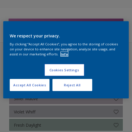
Sikkens Colour Futures 2025
Sikkens RIJKS Kleuren
Filters
We respect your privacy.
Sikkens Modern Klassieke Kleuren
By clicking “Accept All Cookies”, you agree to the storing of cookies
Sikkens 5051
on your device to enhance site navigation, analyze site usage, and
assist in our marketing efforts.
Info
Sikkens Colour Futures 2023 (40 kleuren)
Sikkens ACC naar RAL
LUSH
Cookies Settings
Sikkens Kleurselectie Kleuren
Sikkens Kleurselectie Grijzen
Misted Grey
Accept All Cookies
Reject All
Sikkens Kleurselectie Witten
Silver Mauve
Sikkens Gezondheidszorg
Violet Whiff
Sikkens Van Gogh Collectie kleuren
Fresh Daylight