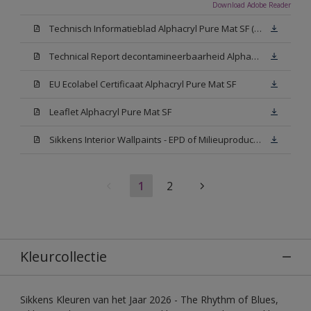
Download Adobe Reader
Technisch Informatieblad Alphacryl Pure Mat SF (New Livery) (PDF)
Technical Report decontamineerbaarheid Alphacryl Pure Mat SF
EU Ecolabel Certificaat Alphacryl Pure Mat SF
Leaflet Alphacryl Pure Mat SF
Sikkens Interior Wallpaints - EPD of Milieuproductverklaring
1
2
Kleurcollectie
Sikkens Kleuren van het Jaar 2026 - The Rhythm of Blues,