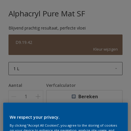
Alphacryl Pure Mat SF
Blijvend prachtig resultaat, perfecte vloei
D9.19.42
Kleur wijzigen
1 L
1 L
Aantal
Verfcalculator
2,5 L
Bereken
5 L
10 L
We respect your privacy.
Op dit moment is het niet mogelijk dit product online
te bestellen. Houd de website in de gaten, we werken
By clicking “Accept All Cookies”, you agree to the storing of cookies
er hard aan om de voorraad aan te vullen.
on your device to enhance site navigation, analyze site usage, and