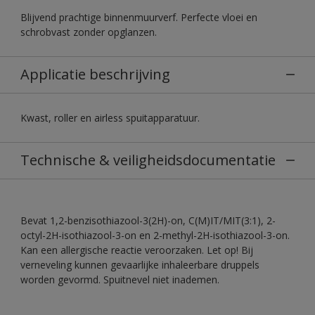
Blijvend prachtige binnenmuurverf. Perfecte vloei en
schrobvast zonder opglanzen.
Applicatie beschrijving
Kwast, roller en airless spuitapparatuur.
Technische & veiligheidsdocumentatie
Bevat 1,2-benzisothiazool-3(2H)-on, C(M)IT/MIT(3:1), 2-
octyl-2H-isothiazool-3-on en 2-methyl-2H-isothiazool-3-on.
Kan een allergische reactie veroorzaken. Let op! Bij
verneveling kunnen gevaarlijke inhaleerbare druppels
worden gevormd. Spuitnevel niet inademen.