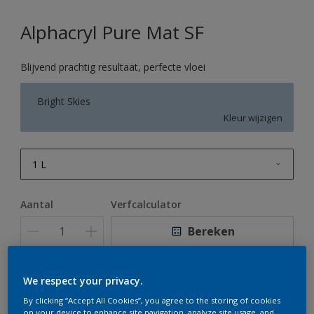
Alphacryl Pure Mat SF
Blijvend prachtig resultaat, perfecte vloei
Bright Skies
Kleur wijzigen
1 L
1 L
Aantal
Verfcalculator
2,5 L
Bereken
5 L
10 L
We respect your privacy.
Op dit moment is het niet mogelijk dit product online
te bestellen. Houd de website in de gaten, we werken
By clicking “Accept All Cookies”, you agree to the storing of cookies
er hard aan om de voorraad aan te vullen.
on your device to enhance site navigation, analyze site usage, and