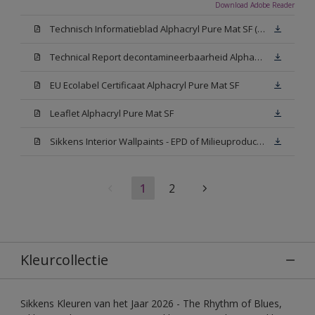
Download Adobe Reader
Technisch Informatieblad Alphacryl Pure Mat SF (New Livery) (PDF)
Technical Report decontamineerbaarheid Alphacryl Pure Mat SF
EU Ecolabel Certificaat Alphacryl Pure Mat SF
Leaflet Alphacryl Pure Mat SF
Sikkens Interior Wallpaints - EPD of Milieuproductverklaring
1
2
Kleurcollectie
Sikkens Kleuren van het Jaar 2026 - The Rhythm of Blues,