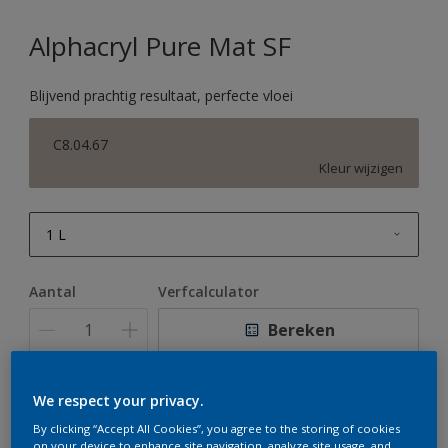
Alphacryl Pure Mat SF
Blijvend prachtig resultaat, perfecte vloei
C8.04.67
Kleur wijzigen
1 L
1 L
Aantal
Verfcalculator
2,5 L
Bereken
5 L
10 L
We respect your privacy.
Op dit moment is het niet mogelijk dit product online
te bestellen. Houd de website in de gaten, we werken
By clicking “Accept All Cookies”, you agree to the storing of cookies
er hard aan om de voorraad aan te vullen.
on your device to enhance site navigation, analyze site usage, and