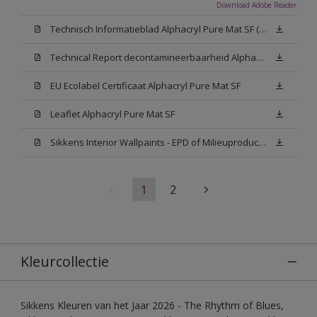
Download Adobe Reader
Technisch Informatieblad Alphacryl Pure Mat SF (New Livery) (PDF)
Technical Report decontamineerbaarheid Alphacryl Pure Mat SF
EU Ecolabel Certificaat Alphacryl Pure Mat SF
Leaflet Alphacryl Pure Mat SF
Sikkens Interior Wallpaints - EPD of Milieuproductverklaring
1
2
Kleurcollectie
Sikkens Kleuren van het Jaar 2026 - The Rhythm of Blues,