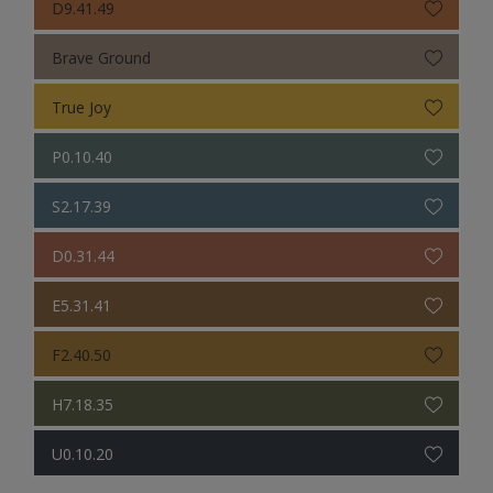
D9.41.49
Brave Ground
True Joy
P0.10.40
S2.17.39
D0.31.44
E5.31.41
F2.40.50
H7.18.35
U0.10.20