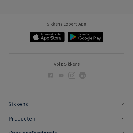
Sikkens Expert App
Volg Sikkens
Sikkens
Over Sikkens
Producten
AkzoNobel
Producten voor binnen