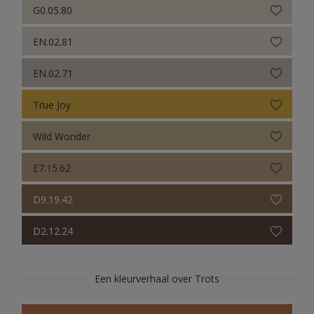
G0.05.80
EN.02.81
EN.02.71
True Joy
Wild Wonder
E7.15.62
D9.19.42
D2.12.24
Een kleurverhaal over Trots