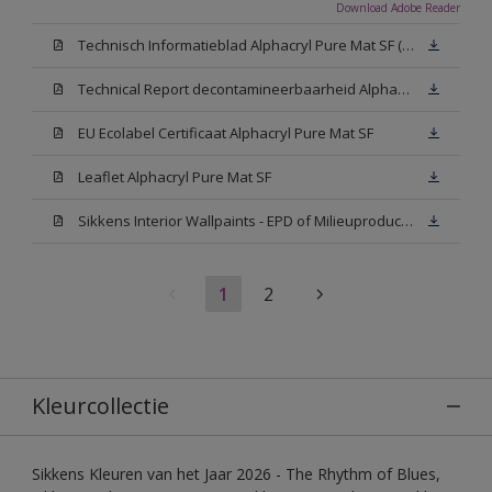
Download Adobe Reader
Technisch Informatieblad Alphacryl Pure Mat SF (New Livery) (PDF)
Technical Report decontamineerbaarheid Alphacryl Pure Mat SF
EU Ecolabel Certificaat Alphacryl Pure Mat SF
Leaflet Alphacryl Pure Mat SF
Sikkens Interior Wallpaints - EPD of Milieuproductverklaring
1
2
Kleurcollectie
Sikkens Kleuren van het Jaar 2026 - The Rhythm of Blues,