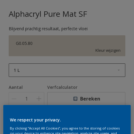
Alphacryl Pure Mat SF
Blijvend prachtig resultaat, perfecte vloei
G0.05.80
Kleur wijzigen
1 L
1 L
Aantal
Verfcalculator
2,5 L
Bereken
5 L
10 L
We respect your privacy.
Op dit moment is het niet mogelijk dit product online
te bestellen. Houd de website in de gaten, we werken
By clicking “Accept All Cookies”, you agree to the storing of cookies
er hard aan om de voorraad aan te vullen.
on your device to enhance site navigation, analyze site usage, and