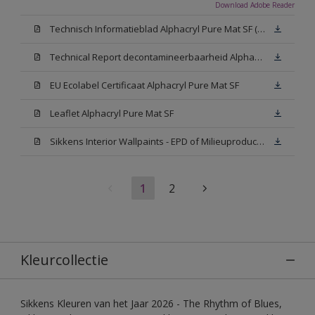
Download Adobe Reader
Technisch Informatieblad Alphacryl Pure Mat SF (New Livery) (PDF)
Technical Report decontamineerbaarheid Alphacryl Pure Mat SF
EU Ecolabel Certificaat Alphacryl Pure Mat SF
Leaflet Alphacryl Pure Mat SF
Sikkens Interior Wallpaints - EPD of Milieuproductverklaring
1
2
Kleurcollectie
Sikkens Kleuren van het Jaar 2026 - The Rhythm of Blues,